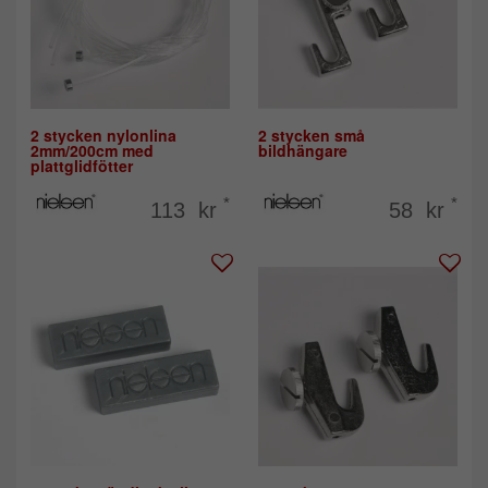
2 stycken nylonlina
2 stycken små
2mm/200cm med
bildhängare
plattglidfötter
*
*
113 kr
58 kr