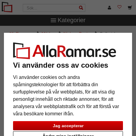
Kategorier
AllaRamar.se
Märken
Nielsen Design
Galleriskena
Economy med tillbehör
Galleriskena Economy med
tillbehör
Vi använder oss av cookies
Vi använder cookies och andra
spårningsteknologier för att förbättra din
surfupplevelse på vår webbplats, för att visa dig
personligt innehåll och riktade annonser, för att
analysera vår webbplatstrafik och för att förstå var
våra besökare kommer ifrån.
Jag accepterar
Tillbaka
Näst
Ändra mina inställningar