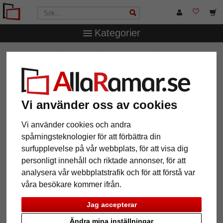
Kategorier
AllaRamar.se
Märken
Nielsen Design
Galleriskena
proffs med tillbehör
Galleriskena proffs med tillbehör
Vi använder oss av cookies
Vi använder cookies och andra
spårningsteknologier för att förbättra din
surfupplevelse på vår webbplats, för att visa dig
personligt innehåll och riktade annonser, för att
analysera vår webbplatstrafik och för att förstå var
våra besökare kommer ifrån.
Jag accepterar
Tillbaka
Näst
Ändra mina inställningar