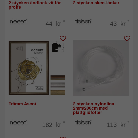
2 stycken ändlock vit för
2 stycken sken-länkar
proffs
*
*
44 kr
43 kr
Träram Ascot
2 stycken nylonlina
2mm/200cm med
plattglidfötter
*
*
182 kr
113 kr