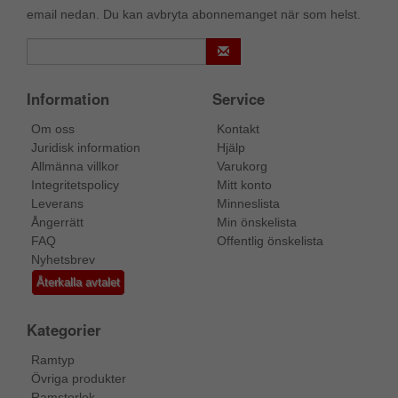
email nedan. Du kan avbryta abonnemanget när som helst.
Information
Service
Om oss
Kontakt
Juridisk information
Hjälp
Allmänna villkor
Varukorg
Integritetspolicy
Mitt konto
Leverans
Minneslista
Ångerrätt
Min önskelista
FAQ
Offentlig önskelista
Nyhetsbrev
Återkalla avtalet
Kategorier
Ramtyp
Övriga produkter
Ramstorlek