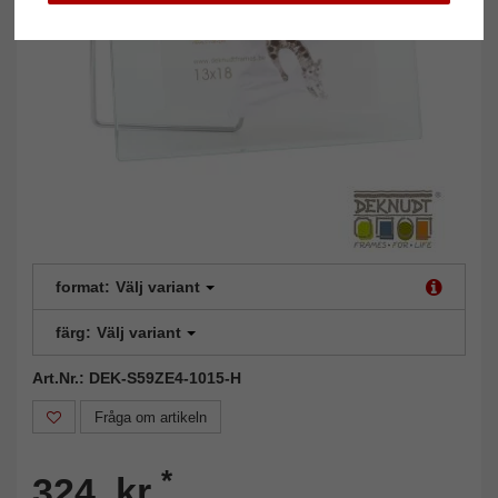
format:
Välj variant
färg:
Välj variant
Art.Nr.: DEK-S59ZE4-1015-H
Fråga om artikeln
*
324 kr