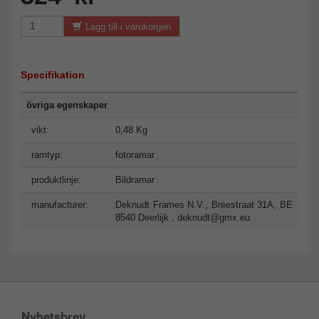
Lägg till i varukorgen
Specifikation
övriga egenskaper
vikt:
0,48 Kg
ramtyp:
fotoramar
produktlinje:
Bildramar
manufacturer:
Deknudt Frames N.V., Breestraat 31A, BE
8540 Deerlijk ,
deknudt@gmx.eu
Nyhetsbrev