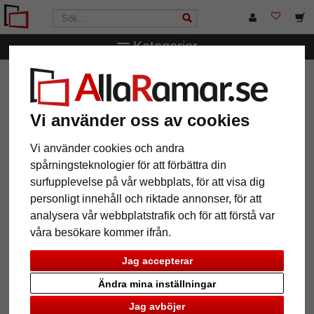
Kategorier
AllaRamar.se
Ramtyp
Foto- & porträttramar
Glasram
med hjärtan
Vi använder oss av cookies
Glasram med hjärtan
Vi använder cookies och andra
spårningsteknologier för att förbättra din
surfupplevelse på vår webbplats, för att visa dig
personligt innehåll och riktade annonser, för att
analysera vår webbplatstrafik och för att förstå var
våra besökare kommer ifrån.
Jag accepterar
Ändra mina inställningar
Jag avböjer