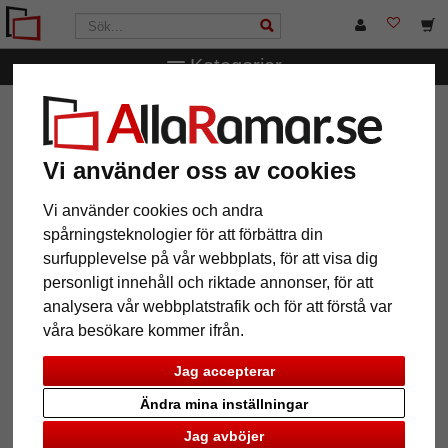
Kategorier
AllaRamar.se
Ramstorlek
Alla format
Love Heart
fotoram
Vi använder oss av cookies
Love Heart fotoram
Vi använder cookies och andra
spårningsteknologier för att förbättra din
surfupplevelse på vår webbplats, för att visa dig
personligt innehåll och riktade annonser, för att
analysera vår webbplatstrafik och för att förstå var
våra besökare kommer ifrån.
Jag accepterar
Ändra mina inställningar
Jag avböjer