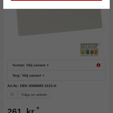
format:
Välj variant
färg:
Välj variant
Art.Nr.: DEK-S58MM9-1015-H
Fråga om artikeln
*
261 kr