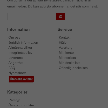
Om du vill ta del av vårt nyhetsbrev, vänligen skriv in din
email nedan. Du kan avbryta abonnemanget när som helst.
Information
Service
Om oss
Kontakt
Juridisk information
Hjälp
Allmänna villkor
Varukorg
Integritetspolicy
Mitt konto
Leverans
Minneslista
Ångerrätt
Min önskelista
FAQ
Offentlig önskelista
Nyhetsbrev
Återkalla avtalet
Kategorier
Ramtyp
Övriga produkter