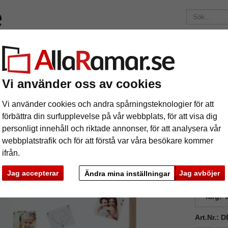
Märken
Ramar efter mått
Passepartouter
Tillbehör
Mag
195 kr
i leveranskostnad.
Oavsett hur mycket du beställer.
Vi använder oss av cookies
ttavla i trä
nettavla i trä
Vi använder cookies och andra spårningsteknologier för att
förbättra din surfupplevelse på vår webbplats, för att visa dig
personligt innehåll och riktade annonser, för att analysera vår
webbplatstrafik och för att förstå var våra besökare kommer
ifrån.
Jag accepterar
Jag avböjer
Ändra mina inställningar
format
färg:
V
Art.Nr.:
ka
Nästa