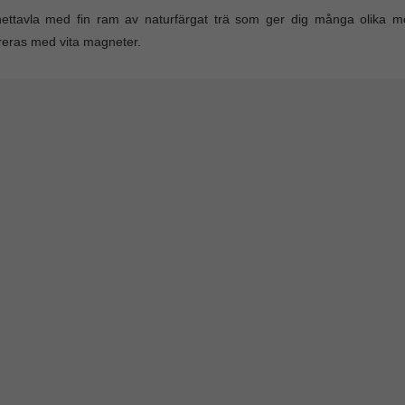
ttavla med fin ram av naturfärgat trä som ger dig många olika möjl
eras med vita magneter.