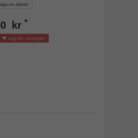
råga om artikeln
*
20 kr
Lägg till i varukorgen