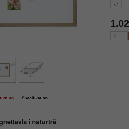
F
1.0
rivning
Specifikation
nettavla i naturträ