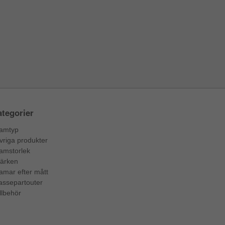
tegorier
amtyp
vriga produkter
amstorlek
ärken
amar efter mått
assepartouter
llbehör