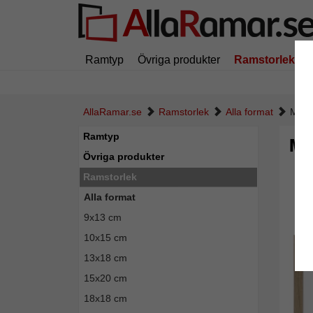
Ramtyp
Övriga produkter
Ramstorlek
AllaRamar.se
Ramstorlek
Alla format
Magne
Ramtyp
Mag
Övriga produkter
Ramstorlek
Alla format
9x13 cm
10x15 cm
13x18 cm
15x20 cm
18x18 cm
Tillba