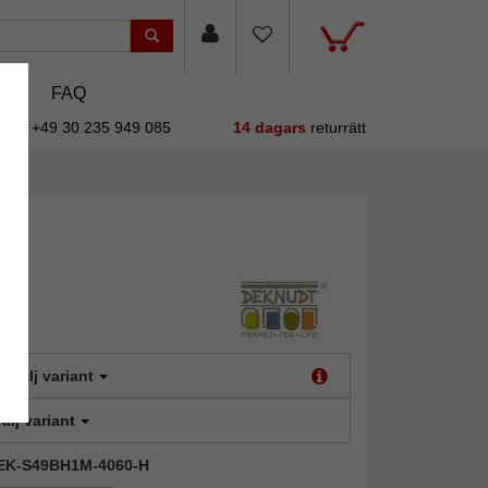
asin
FAQ
+49 30 235 949 085
14 dagars
returrätt
:
Välj variant
älj variant
 DEK-S49BH1M-4060-H