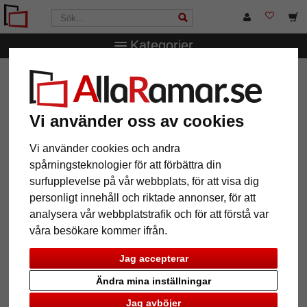
Kategorier
AllaRamar.se
Övriga produkter
Fotoalbum
Fotoalbum
Monza slip-in för 300 foton
Fotoalbum Monza slip-in för 300
Vi använder oss av cookies
foton
Vi använder cookies och andra
spårningsteknologier för att förbättra din
surfupplevelse på vår webbplats, för att visa dig
personligt innehåll och riktade annonser, för att
analysera vår webbplatstrafik och för att förstå var
våra besökare kommer ifrån.
Jag accepterar
Ändra mina inställningar
Jag avböjer
Tillbaka
Näst