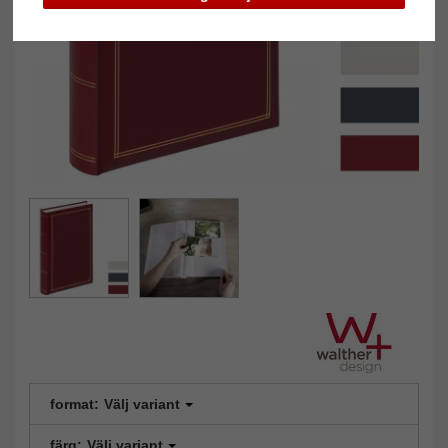
format:
Välj variant
färg:
Välj variant