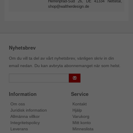
Herrenpfad-Süd 26, DE 41334 Nettetal,
shop@waltherdesign.de
Nyhetsbrev
Om du vill ta del av vårt nyhetsbrev, vänligen skriv in din
email nedan. Du kan avbryta abonnemanget när som helst.
Information
Service
Om oss
Kontakt
Juridisk information
Hjälp
Allmänna villkor
Varukorg
Integritetspolicy
Mitt konto
Leverans
Minneslista