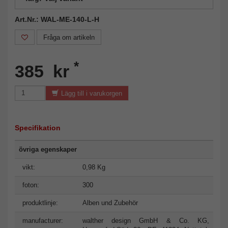
Art.Nr.: WAL-ME-140-L-H
Fråga om artikeln
*
385 kr
Lägg till i varukorgen
Specifikation
övriga egenskaper
vikt:
0,98 Kg
foton:
300
produktlinje:
Alben und Zubehör
manufacturer:
walther design GmbH & Co. KG,