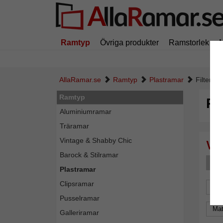
Ramtyp
Övriga produkter
Ramstorlek
AllaRamar.se
Ramtyp
Plastramar
Filter: 
Ramtyp
Pl
Aluminiumramar
Träramar
Vintage & Shabby Chic
Barock & Stilramar
F
Plastramar
Clipsramar
For
Pusselramar
Mat
Galleriramar