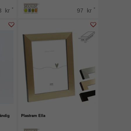
*
*
8 kr
97 kr
ändig
Plastram Ella