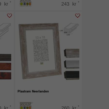
*
*
9 kr
243 kr
Plastram Neerlanden
*
*
0 kr
260 kr