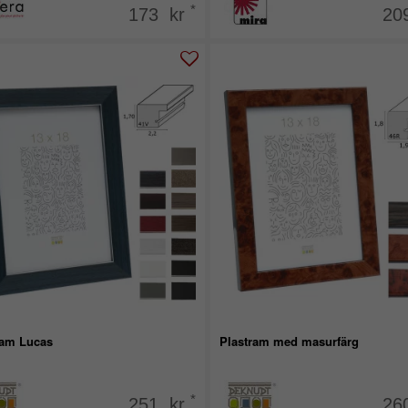
*
173 kr
20
ram Lucas
Plastram med masurfärg
*
251 kr
26