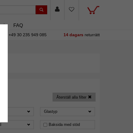
sin
FAQ
+49 30 235 949 085
14 dagars
returrätt
Återställ alla filter
Glastyp
d
Baksida med stöd