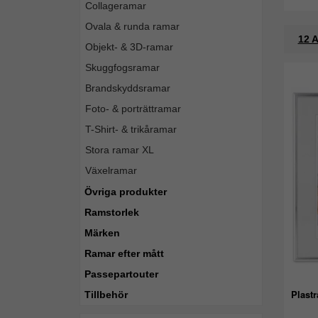
Collageramar
Ovala & runda ramar
12 A
Objekt- & 3D-ramar
Skuggfogsramar
Brandskyddsramar
Foto- & porträttramar
T-Shirt- & trikåramar
Stora ramar XL
Växelramar
Övriga produkter
Ramstorlek
Märken
Ramar efter mått
Passepartouter
Plastr
Tillbehör