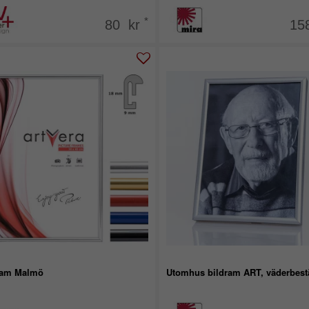
*
80 kr
15
ram Malmö
Utomhus bildram ART, väderbest