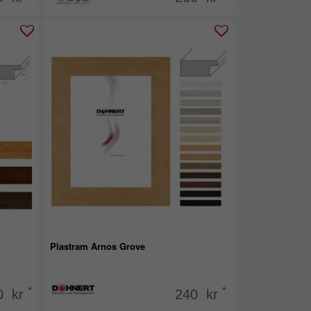
Plastram Arnos Grove
*
*
0 kr
240 kr