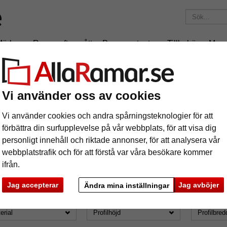
Märken
Ramar efter mått
Passepartouter
Tillbehör
Maga
195 kr
i leveranskostnad.
Oavsett hur mycket du beställer.
Format: 20x25
Vi använder oss av cookies
astramar
Vi använder cookies och andra spårningsteknologier för att
förbättra din surfupplevelse på vår webbplats, för att visa dig
personligt innehåll och riktade annonser, för att analysera vår
webbplatstrafik och för att förstå var våra besökare kommer
ifrån.
ormat: 20x25
Jag accepterar
Jag avböjer
Ändra mina inställningar
mat
Märke
Färg
erial
Profilhöjd
Profilbred