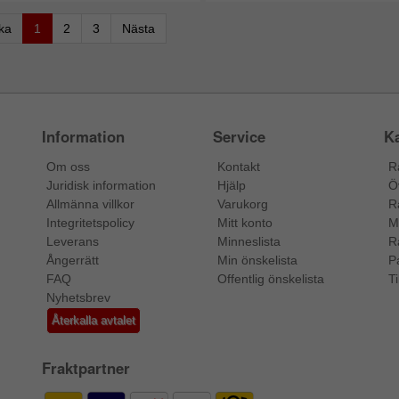
aka
1
2
3
Nästa
Information
Service
Ka
Om oss
Kontakt
R
Juridisk information
Hjälp
Ö
Allmänna villkor
Varukorg
R
Integritetspolicy
Mitt konto
M
Leverans
Minneslista
R
Ångerrätt
Min önskelista
P
FAQ
Offentlig önskelista
Ti
Nyhetsbrev
Återkalla avtalet
Fraktpartner