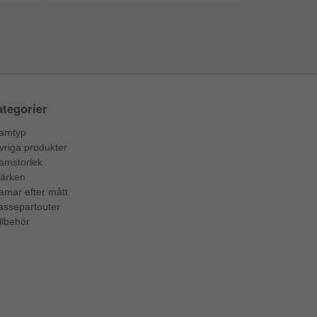
tegorier
amtyp
vriga produkter
amstorlek
ärken
amar efter mått
assepartouter
llbehör