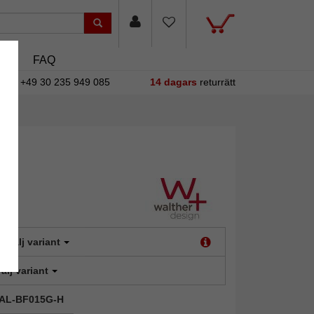
asin
FAQ
+49 30 235 949 085
14 dagars
returrätt
:
Välj variant
älj variant
 WAL-BF015G-H