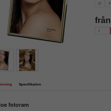
F
frå
rivning
Specifikation
loe fotoram