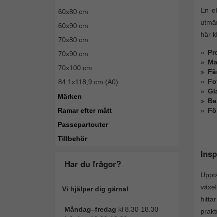
En el
60x80 cm
utmär
60x90 cm
här k
70x80 cm
Pro
70x90 cm
Ma
70x100 cm
Fä
Fo
84,1x118,9 cm (A0)
Gl
Märken
Ba
Fö
Ramar efter mått
Passepartouter
Tillbehör
Insp
Har du frågor?
Upptä
växel
Vi hjälper dig gärna!
hitta
Måndag–fredag
kl 8.30-18.30
prakt