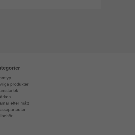
tegorier
amtyp
vriga produkter
amstorlek
ärken
amar efter mått
assepartouter
llbehör