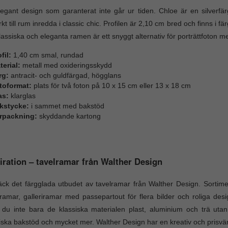
egant design som garanterat inte går ur tiden. Chloe är en silverf
kt till rum inredda i classic chic. Profilen är 2,10 cm bred och finns i
lassiska och eleganta ramen är ett snyggt alternativ för porträttfoton m
fil:
1,40 cm smal, rundad
terial:
metall med oxideringsskydd
rg:
antracit- och guldfärgad, högglans
toformat:
plats för två foton på 10 x 15 cm eller 13 x 18 cm
as:
klarglas
kstycke:
i sammet med bakstöd
rpackning:
skyddande kartong
iration – tavelramar från Walther Design
ck det färgglada utbudet av tavelramar från Walther Design. Sortim
ramar, galleriramar med passepartout för flera bilder och roliga des
r du inte bara de klassiska materialen plast, aluminium och trä ut
iska bakstöd och mycket mer. Walther Design har en kreativ och prisvär