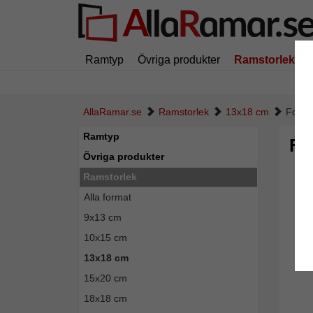
Ramtyp
Övriga produkter
Ramstorlek
AllaRamar.se
Ramstorlek
13x18 cm
Fotor
Ramtyp
Fo
Övriga produkter
Ramstorlek
Alla format
9x13 cm
10x15 cm
13x18 cm
15x20 cm
18x18 cm
Tillba