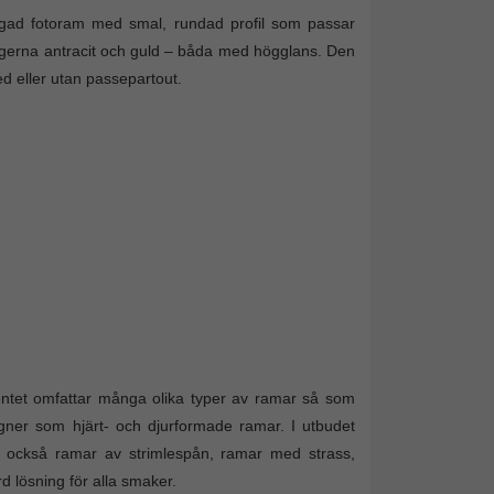
ärgad fotoram med smal, rundad profil som passar
 färgerna antracit och guld – båda med högglans. Den
ed eller utan passepartout.
entet omfattar många olika typer av ramar så som
igner som hjärt- och djurformade ramar. I utbudet
an också ramar av strimlespån, ramar med strass,
d lösning för alla smaker.