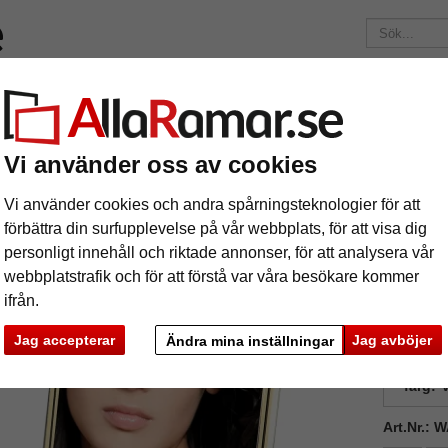
Märken
Ramar efter mått
Passepartouter
Tillbehör
Mag
195 kr
i leveranskostnad.
Oavsett hur mycket du beställer.
Vi använder oss av cookies
am Chloe
toram Chloe
Vi använder cookies och andra spårningsteknologier för att
förbättra din surfupplevelse på vår webbplats, för att visa dig
personligt innehåll och riktade annonser, för att analysera vår
webbplatstrafik och för att förstå var våra besökare kommer
ifrån.
Jag accepterar
Jag avböjer
Ändra mina inställningar
format
färg:
V
Art.Nr.:
ka
Nästa