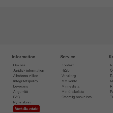
Information
Service
Ka
Om oss
Kontakt
R
Juridisk information
Hjälp
Ö
Allmänna villkor
Varukorg
R
Integritetspolicy
Mitt konto
M
Leverans
Minneslista
R
Ångerrätt
Min önskelista
P
FAQ
Offentlig önskelista
Ti
Nyhetsbrev
Återkalla avtalet