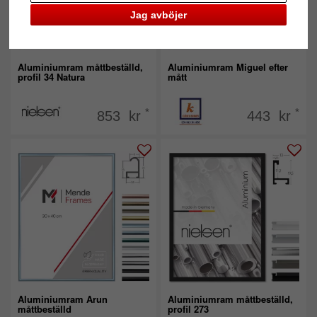
Jag avböjer
Aluminiumram måttbeställd,
Aluminiumram Miguel efter
profil 34 Natura
mått
*
*
853 kr
443 kr
Aluminiumram Arun
Aluminiumram måttbeställd,
måttbeställd
profil 273