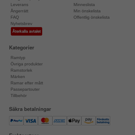
Leverans
Minneslista
Ångerrätt
Min önskelista
FAQ
Offentlig önskelista
Nyhetsbrev
Återkalla avtalet
Kategorier
Ramtyp
Övriga produkter
Ramstorlek
Märken
Ramar efter mått
Passepartouter
Tillbehör
Säkra betalningar