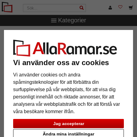
Kategorier
AllaRamar.se
Ramar efter mått
Aluminiumramar
Vi använder oss av cookies
12 Artiklar
Populärast
Vi använder cookies och andra
spårningsteknologier för att förbättra din
Grid
surfupplevelse på vår webbplats, för att visa dig
personligt innehåll och riktade annonser, för att
analysera vår webbplatstrafik och för att förstå var
våra besökare kommer ifrån.
Jag accepterar
Ändra mina inställningar