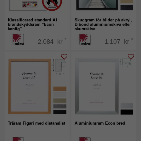
Klassificerad standard A1
Skuggram för bilder på akryl,
brandskyddsram "Econ
Dibond aluminiumskiva eller
kantig"
skumskiva
*
*
2.084 kr
1.107 kr
Träram Figari med distanslist
Aluminiumram Econ bred