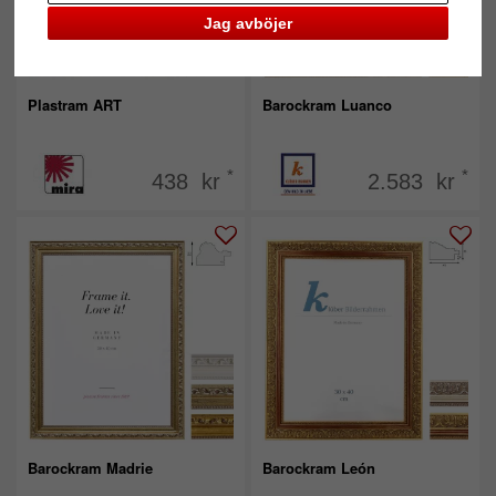
Jag avböjer
Plastram ART
Barockram Luanco
*
*
438 kr
2.583 kr
Barockram Madrie
Barockram León