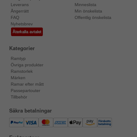
Leverans
Minneslista
Ångerrätt
Min önskelista
FAQ
Offentlig önskelista
Nyhetsbrev
Återkalla avtalet
Kategorier
Ramtyp
Övriga produkter
Ramstorlek
Märken
Ramar efter mått
Passepartouter
Tillbehör
Säkra betalningar