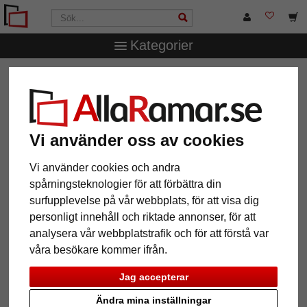
Kategorier
AllaRamar.se
Ramstorlek
30,5x91,5 cm
Vi använder oss av cookies
12 Artiklar
Populärast
Vi använder cookies och andra
spårningsteknologier för att förbättra din
Grid
surfupplevelse på vår webbplats, för att visa dig
personligt innehåll och riktade annonser, för att
analysera vår webbplatstrafik och för att förstå var
våra besökare kommer ifrån.
Jag accepterar
Ändra mina inställningar