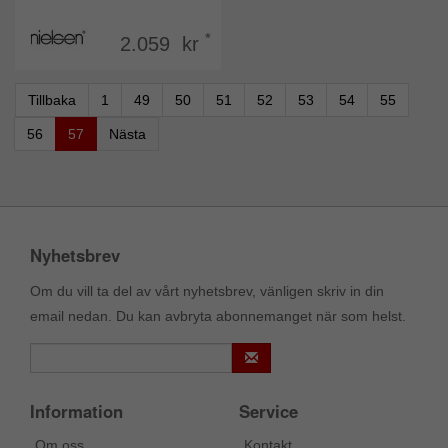
*
2.059 kr
Tillbaka
1
49
50
51
52
53
54
55
56
57
Nästa
Nyhetsbrev
Om du vill ta del av vårt nyhetsbrev, vänligen skriv in din
email nedan. Du kan avbryta abonnemanget när som helst.
Information
Service
Om oss
Kontakt