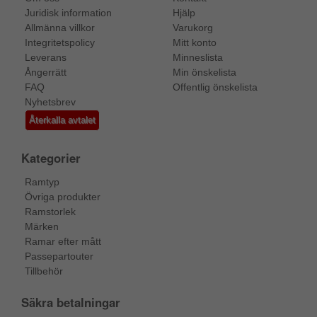
Juridisk information
Hjälp
Allmänna villkor
Varukorg
Integritetspolicy
Mitt konto
Leverans
Minneslista
Ångerrätt
Min önskelista
FAQ
Offentlig önskelista
Nyhetsbrev
Återkalla avtalet
Kategorier
Ramtyp
Övriga produkter
Ramstorlek
Märken
Ramar efter mått
Passepartouter
Tillbehör
Säkra betalningar