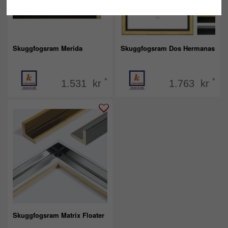
Skuggfogsram Merida
Skuggfogsram Dos Hermanas
*
*
1.531 kr
1.763 kr
Skuggfogsram Matrix Floater