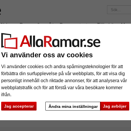
Märken
Ramar efter mått
Passepartouter
Tillbehör
Mag
195 kr
i leveranskostnad.
Oavsett hur mycket du beställer.
Vi använder oss av cookies
x100 cm
Vi använder cookies och andra spårningsteknologier för att
förbättra din surfupplevelse på vår webbplats, för att visa dig
personligt innehåll och riktade annonser, för att analysera vår
webbplatstrafik och för att förstå var våra besökare kommer
ifrån.
rke
Färg
Ramtyp
Jag accepterar
Jag avböjer
Ändra mina inställningar
filbredd
Baksida med stöd