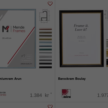
niumram Arun
Barockram Boulay
*
1.384 kr
1.97