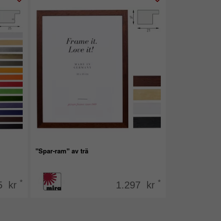
"Spar-ram" av trä
*
*
5 kr
1.297 kr