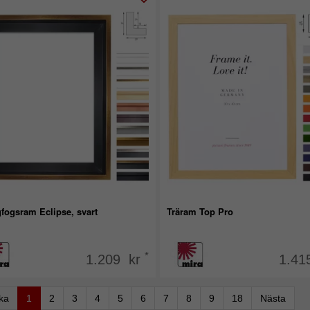
fogsram Eclipse, svart
Träram Top Pro
*
1.209 kr
1.41
aka
1
2
3
4
5
6
7
8
9
18
Nästa