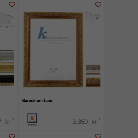
Barockram León
*
*
7 kr
3.350 kr