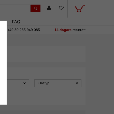
asin
FAQ
+49 30 235 949 085
14 dagars
returrätt
Glastyp