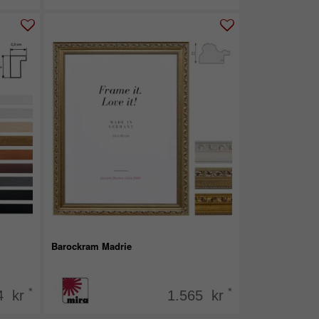
Barockram Madrie
*
*
4 kr
1.565 kr