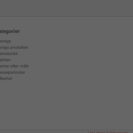
tegorier
amtyp
vriga produkter
amstorlek
ärken
amar efter mått
assepartouter
llbehör
* inkl. Moms Fraktkostnader