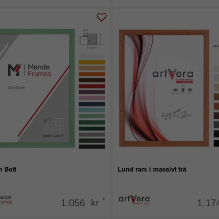
m Boti
Lund ram i massivt trä
*
1.056 kr
1.17