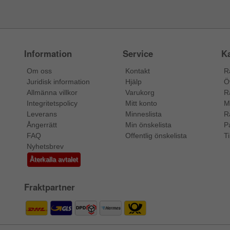
Information
Service
Ka
Om oss
Kontakt
R
Juridisk information
Hjälp
Ö
Allmänna villkor
Varukorg
R
Integritetspolicy
Mitt konto
M
Leverans
Minneslista
R
Ångerrätt
Min önskelista
P
FAQ
Offentlig önskelista
Ti
Nyhetsbrev
Återkalla avtalet
Fraktpartner