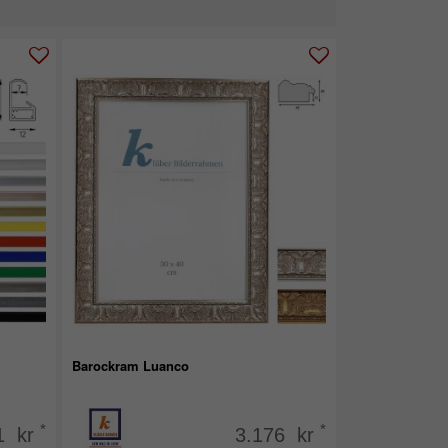
Barockram Luanco
*
*
1 kr
3.176 kr