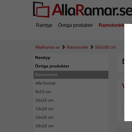
Ramtyp
Övriga produkter
Ramstorlek
AllaRamar.se
Ramstorlek
50x100 cm
Ramtyp
50
Övriga produkter
Ramstorlek
Alla format
9x13 cm
Mä
10x15 cm
13x18 cm
Pro
15x20 cm
18x18 cm