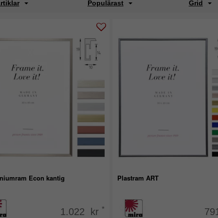
rtiklar
Populärast
Grid
niumram Econ kantig
Plastram ART
*
1.022 kr
79