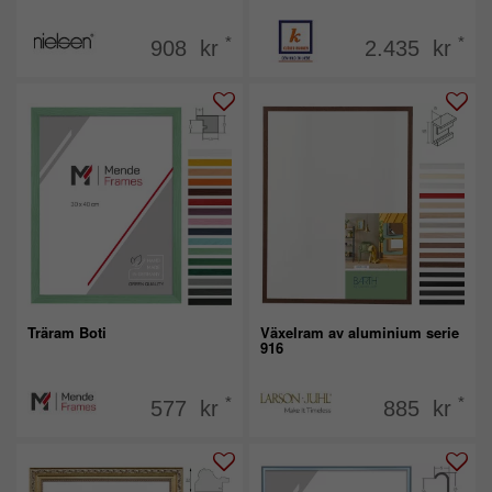
*
*
908 kr
2.435 kr
Träram Boti
Växelram av aluminium serie
916
*
*
577 kr
885 kr