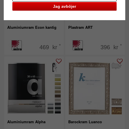
Jag avböjer
Aluminiumram Econ kantig
Plastram ART
*
*
469 kr
396 kr
Aluminiumram Alpha
Barockram Luanco