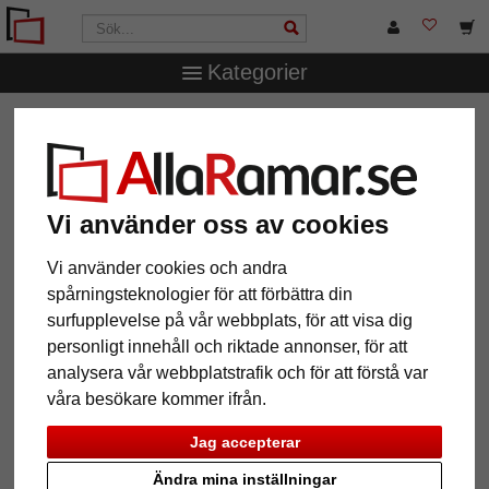
Kategorier
AllaRamar.se
Ramstorlek
50x65 cm
Vi använder oss av cookies
12 Artiklar
Populärast
Vi använder cookies och andra
spårningsteknologier för att förbättra din
Grid
surfupplevelse på vår webbplats, för att visa dig
personligt innehåll och riktade annonser, för att
analysera vår webbplatstrafik och för att förstå var
våra besökare kommer ifrån.
Jag accepterar
Ändra mina inställningar