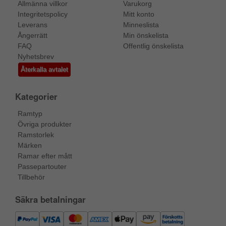
Allmänna villkor
Varukorg
Integritetspolicy
Mitt konto
Leverans
Minneslista
Ångerrätt
Min önskelista
FAQ
Offentlig önskelista
Nyhetsbrev
Återkalla avtalet
Kategorier
Ramtyp
Övriga produkter
Ramstorlek
Märken
Ramar efter mått
Passepartouter
Tillbehör
Säkra betalningar