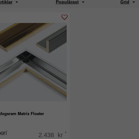
rtiklar
Populärast
Grid
fogsram Matrix Floater
*
2.438 kr