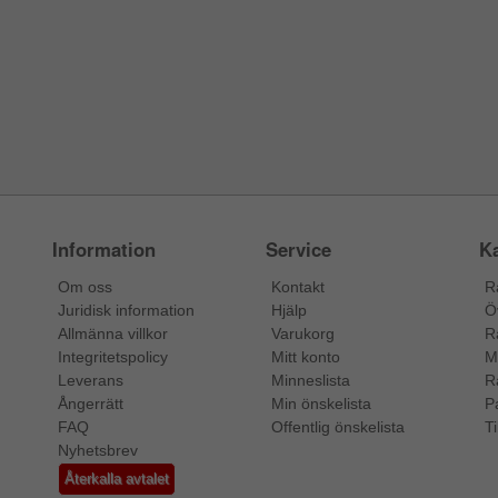
Information
Service
Ka
Om oss
Kontakt
R
Juridisk information
Hjälp
Ö
Allmänna villkor
Varukorg
R
Integritetspolicy
Mitt konto
M
Leverans
Minneslista
R
Ångerrätt
Min önskelista
P
FAQ
Offentlig önskelista
Ti
Nyhetsbrev
Återkalla avtalet