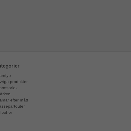
tegorier
amtyp
vriga produkter
amstorlek
ärken
amar efter mått
assepartouter
llbehör