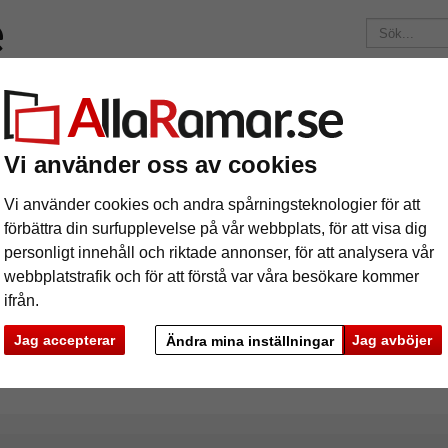
Märken
Ramar efter mått
Passepartouter
Tillbehör
Mag
195 kr
i leveranskostnad.
Oavsett hur mycket du beställer.
Vi använder oss av cookies
x70 cm
Vi använder cookies och andra spårningsteknologier för att
förbättra din surfupplevelse på vår webbplats, för att visa dig
personligt innehåll och riktade annonser, för att analysera vår
webbplatstrafik och för att förstå var våra besökare kommer
ifrån.
rke
Färg
Ramtyp
Jag accepterar
Jag avböjer
Ändra mina inställningar
ciella egenskaper
Profilbredd
Baksid