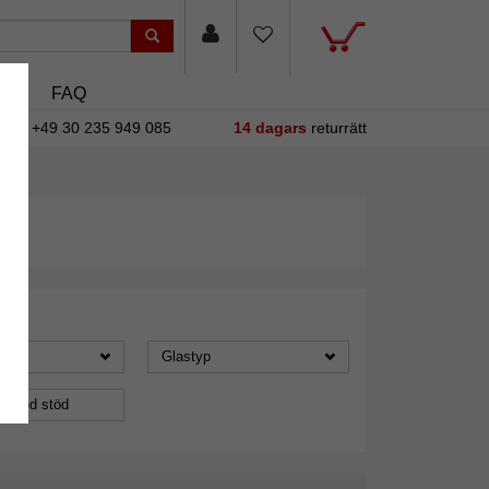
asin
FAQ
+49 30 235 949 085
14 dagars
returrätt
Glastyp
a med stöd