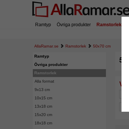
Ramtyp
Övriga produkter
Ramstorlek
AllaRamar.se
Ramstorlek
50x70 cm
Ramtyp
50
Övriga produkter
Ramstorlek
Alla format
9x13 cm
Mä
10x15 cm
13x18 cm
Spe
15x20 cm
18x18 cm