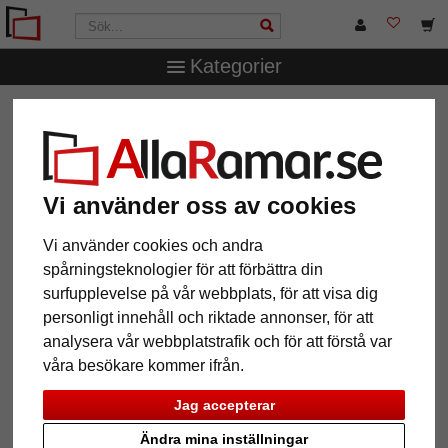
Kategorier
AllaRamar.se
Ramstorlek
50x70 cm
Vi använder oss av cookies
12 Artiklar
Populärast
Vi använder cookies och andra
spårningsteknologier för att förbättra din
Grid
surfupplevelse på vår webbplats, för att visa dig
personligt innehåll och riktade annonser, för att
analysera vår webbplatstrafik och för att förstå var
våra besökare kommer ifrån.
Jag accepterar
Ändra mina inställningar