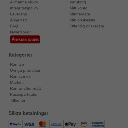
Allmänna villkor
Varukorg
Integritetspolicy
Mitt konto
Leverans
Minneslista
Ångerrätt
Min önskelista
FAQ
Offentlig önskelista
Nyhetsbrev
Återkalla avtalet
Kategorier
Ramtyp
Övriga produkter
Ramstorlek
Märken
Ramar efter mått
Passepartouter
Tillbehör
Säkra betalningar