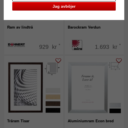
Jag avböjer
Ram av lindträ
Barockram Verdun
*
*
929 kr
1.693 kr
Träram Tisar
Aluminiumram Econ bred