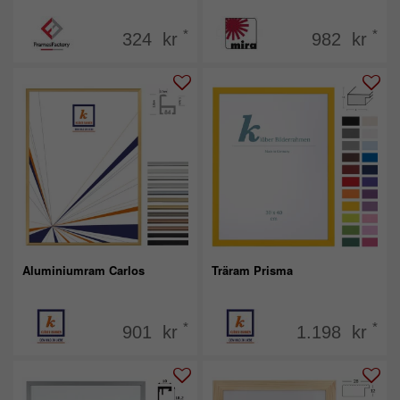
*
*
324 kr
982 kr
Aluminiumram Carlos
Träram Prisma
*
*
901 kr
1.198 kr