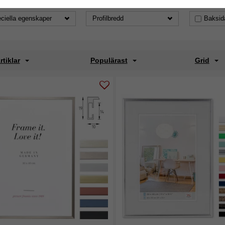
ciella egenskaper
Profilbredd
Baksid
rtiklar
Populärast
Grid