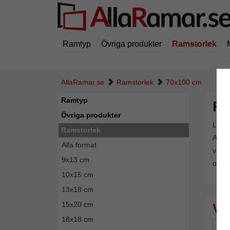
Ramtyp
Övriga produkter
Ramstorlek
AllaRamar.se
Ramstorlek
70x100 cm
Ramtyp
Ra
Övriga produkter
Letar
Ramstorlek
AllaR
Alla format
välje
9x13 cm
också
10x15 cm
13x18 cm
15x20 cm
18x18 cm
Mä