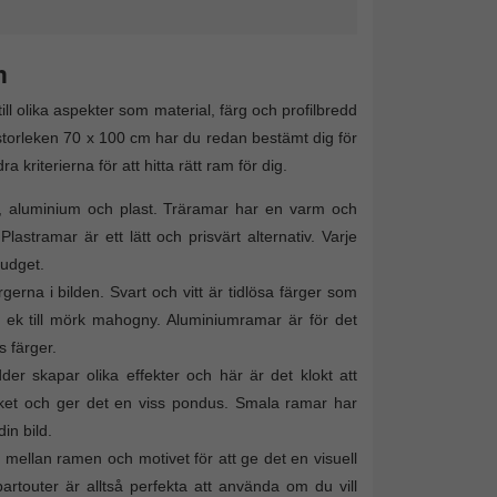
m
ill olika aspekter som material, färg och profilbredd
 storleken 70 x 100 cm har du redan bestämt dig för
riterierna för att hitta rätt ram för dig.
, aluminium och plast. Träramar har en varm och
stramar är ett lätt och prisvärt alternativ. Varje
budget.
rgerna i bilden. Svart och vitt är tidlösa färger som
us ek till mörk mahogny. Aluminiumramar är för det
 färger.
dder skapar olika effekter och här är det klokt att
erket och ger det en viss pondus. Smala ramar har
in bild.
mellan ramen och motivet för att ge det en visuell
rtouter är alltså perfekta att använda om du vill