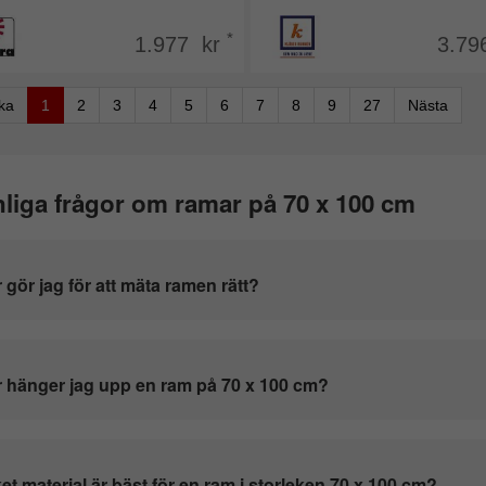
*
1.977 kr
3.79
aka
1
2
3
4
5
6
7
8
9
27
Nästa
liga frågor om ramar på 70 x 100 cm
 gör jag för att mäta ramen rätt?
 hänger jag upp en ram på 70 x 100 cm?
ket material är bäst för en ram i storleken 70 x 100 cm?