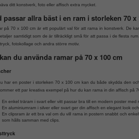
äva ditt konstverk, foto eller affisch extra mycket.
 passar allra bäst i en ram i storleken 70 
 på 70 x 100 cm är ett populärt val för att rama in konstverk. De kan
detaljer samtidigt som de är tillräckligt små för att passa i de flesta ru
tryck, fotokollage och andra större motiv.
kan du använda ramar på 70 x 100 cm
scher
 har en poster i storleken 70 x 100 cm kan du både skydda den och
ommer ett par kreativa exempel på hur du kan rama in din affisch på 7
En enkel träram i svart eller vitt passar bra till en modern poster med r
En aluminiumram i silver eller svart ger din affisch en elegant look och
En clipsram är ett bra val om du vill rama in postern snabbt och enkel
som hålls samman med clips.
ttryck