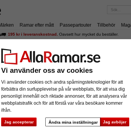
Märken
Ramar efter mått
Passepartouter
Tillbehör
Mag
195 kr
i leveranskostnad.
Oavsett hur mycket du beställer.
mar på 70 x 100 cm som passar din bi
Vi använder oss av cookies
 du efter den perfekta ramen i storleken 70 x 100 cm, men har svårt a
amar.se hittar du inte bara de bästa ramarna i formatet 70 x 100 cm 
Vi använder cookies och andra spårningsteknologier för att
r ram, olika material och typer av ramar samt allt annat du behöver veta
förbättra din surfupplevelse på vår webbplats, för att visa dig
 kreativa förslag att inspireras av.
Läs mer...
personligt innehåll och riktade annonser, för att analysera vår
webbplatstrafik och för att förstå var våra besökare kommer
ifrån.
Jag accepterar
Jag avböjer
Ändra mina inställningar
rke
Färg
Ramtyp