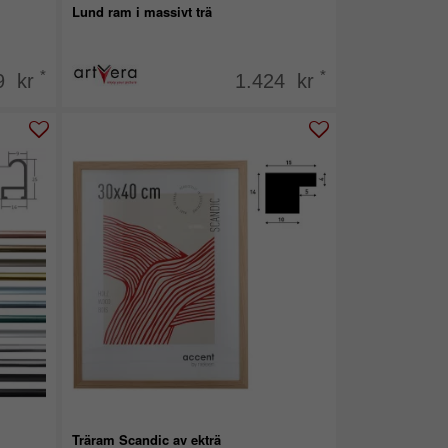
Lund ram i massivt trä
*
*
9 kr
1.424 kr
Träram Scandic av ekträ