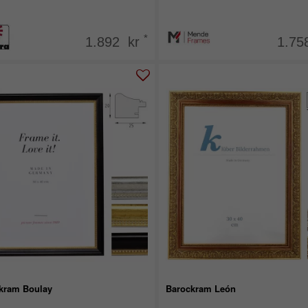
*
1.892 kr
1.75
kram Boulay
Barockram León