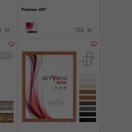
Plastram ART
*
*
2 kr
791 kr