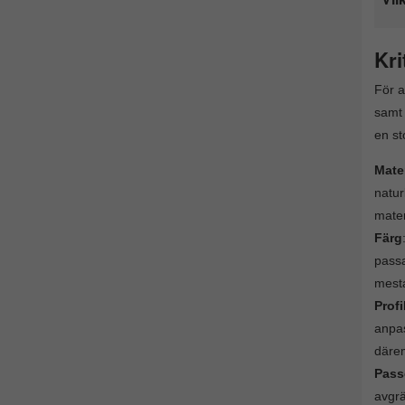
Kri
För a
samt 
en st
Mater
natur
mater
Färg
passa
mesta
Profi
anpas
därem
Pass
avgrä