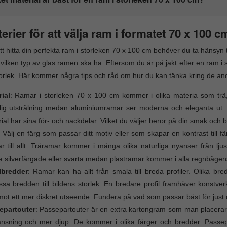
terier för att välja ram i formatet 70 x 100 c
tt hitta din perfekta ram i storleken 70 x 100 cm behöver du ta hänsyn t
vilken typ av glas ramen ska ha. Eftersom du är på jakt efter en ram i
orlek. Här kommer några tips och råd om hur du kan tänka kring de andra k
ial
: Ramar i storleken 70 x 100 cm kommer i olika materia som trä
lig utstrålning medan aluminiumramar ser moderna och eleganta ut. Pla
ial har sina för- och nackdelar. Vilket du väljer beror på din smak och 
: Välj en färg som passar ditt motiv eller som skapar en kontrast till fä
r till allt. Träramar kommer i många olika naturliga nyanser från lj
 silverfärgade eller svarta medan plastramar kommer i alla regnbågens
lbredder
: Ramar kan ha allt från smala till breda profiler. Olika bre
sa bredden till bildens storlek. En bredare profil framhäver konstv
ot ett mer diskret utseende. Fundera på vad som passar bäst för just d
epartouter
: Passepartouter är en extra kartongram som man placerar 
nsning och mer djup. De kommer i olika färger och bredder. Passepa