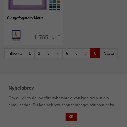
Skuggfogsram Matiz
*
1.765 kr
Tillbaka
1
2
3
4
5
6
7
8
Nästa
Nyhetsbrev
Om du vill ta del av vårt nyhetsbrev, vänligen skriv in din
email nedan. Du kan avbryta abonnemanget när som helst.