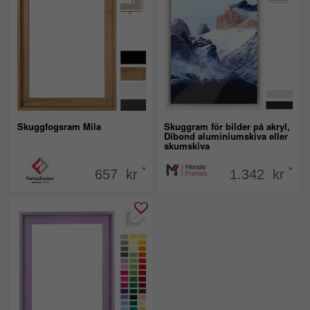
Skuggfogsram Mila
Skuggram för bilder på akryl,
Dibond aluminiumskiva eller
skumskiva
*
*
657 kr
1.342 kr