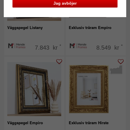
Jag avböjer
Väggspegel Listany
Exklusiv träram Empiro
*
*
7.843 kr
8.549 kr
Väggspegel Empiro
Exklusiv träram Hirste