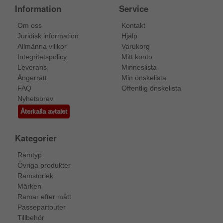
Information
Service
Om oss
Kontakt
Juridisk information
Hjälp
Allmänna villkor
Varukorg
Integritetspolicy
Mitt konto
Leverans
Minneslista
Ångerrätt
Min önskelista
FAQ
Offentlig önskelista
Nyhetsbrev
Återkalla avtalet
Kategorier
Ramtyp
Övriga produkter
Ramstorlek
Märken
Ramar efter mått
Passepartouter
Tillbehör