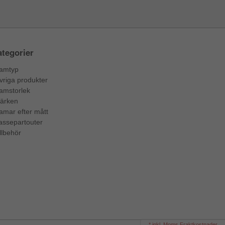
tegorier
amtyp
vriga produkter
amstorlek
ärken
amar efter mått
assepartouter
llbehör
* inkl. Moms Fraktkostnader