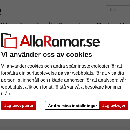
Märken
Ramar efter mått
Passepartouter
Tillbehör
Mag
195 kr
i leveranskostnad.
Oavsett hur mycket du beställer.
Vi använder oss av cookies
x120 cm
Vi använder cookies och andra spårningsteknologier för att
förbättra din surfupplevelse på vår webbplats, för att visa dig
personligt innehåll och riktade annonser, för att analysera vår
webbplatstrafik och för att förstå var våra besökare kommer
ifrån.
rke
Färg
Ramtyp
Jag accepterar
Jag avböjer
Ändra mina inställningar
filbredd
Baksida med stöd