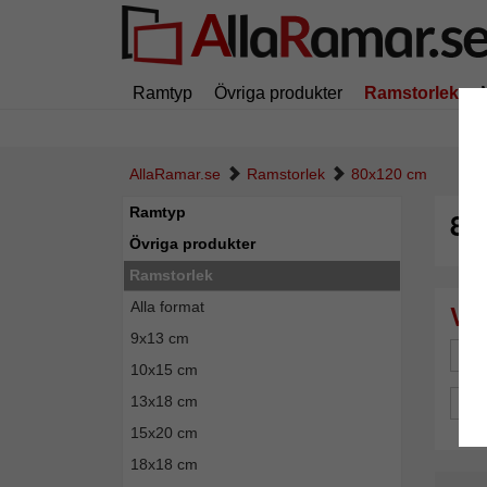
Ramtyp
Övriga produkter
Ramstorlek
AllaRamar.se
Ramstorlek
80x120 cm
Ramtyp
80
Övriga produkter
Ramstorlek
Alla format
9x13 cm
Mä
10x15 cm
13x18 cm
Pro
15x20 cm
18x18 cm