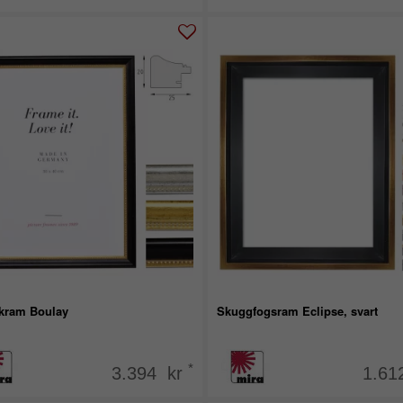
kram Boulay
Skuggfogsram Eclipse, svart
*
3.394 kr
1.61