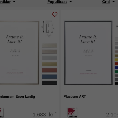
rtiklar
Populärast
Grid
niumram Econ kantig
Plastram ART
*
1.683 kr
2.10