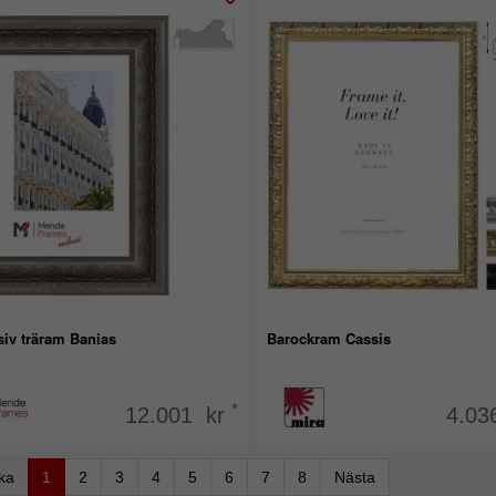
siv träram Banias
Barockram Cassis
*
12.001 kr
4.03
aka
1
2
3
4
5
6
7
8
Nästa