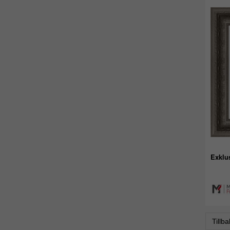
Exklu
Tillb