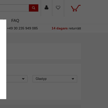
asin
FAQ
+49 30 235 949 085
14 dagars
returrätt
Glastyp