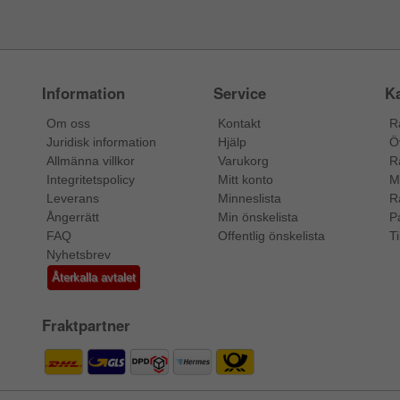
Information
Service
Ka
Om oss
Kontakt
R
Juridisk information
Hjälp
Ö
Allmänna villkor
Varukorg
R
Integritetspolicy
Mitt konto
M
Leverans
Minneslista
R
Ångerrätt
Min önskelista
P
FAQ
Offentlig önskelista
Ti
Nyhetsbrev
Återkalla avtalet
Fraktpartner