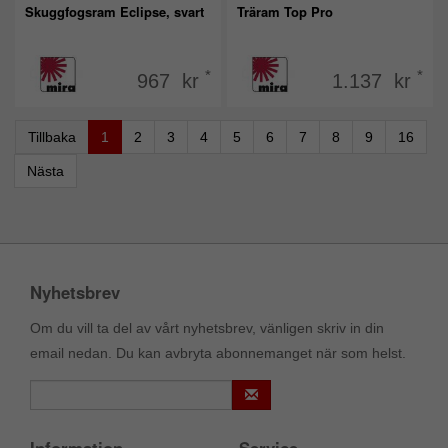
Skuggfogsram Eclipse, svart
Träram Top Pro
*
*
967 kr
1.137 kr
Tillbaka
1
2
3
4
5
6
7
8
9
16
Nästa
Nyhetsbrev
Om du vill ta del av vårt nyhetsbrev, vänligen skriv in din
email nedan. Du kan avbryta abonnemanget när som helst.