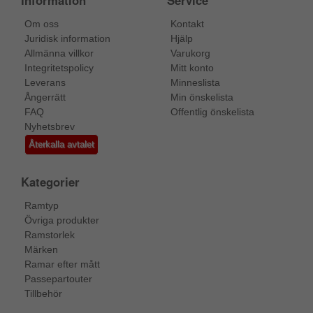
Information
Service
Om oss
Kontakt
Juridisk information
Hjälp
Allmänna villkor
Varukorg
Integritetspolicy
Mitt konto
Leverans
Minneslista
Ångerrätt
Min önskelista
FAQ
Offentlig önskelista
Nyhetsbrev
Återkalla avtalet
Kategorier
Ramtyp
Övriga produkter
Ramstorlek
Märken
Ramar efter mått
Passepartouter
Tillbehör