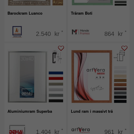
Barockram Luanco
Träram Boti
*
*
2.540 kr
864 kr
Aluminiumram Superba
Lund ram i massivt trä
*
*
1.404 kr
961 kr