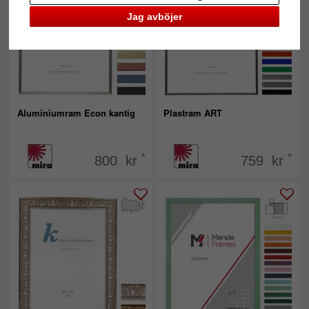
Jag avböjer
Aluminiumram Econ kantig
Plastram ART
*
*
800 kr
759 kr