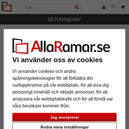
Kategorier
AllaRamar.se
Ramstorlek
Alla format
Filter: Format:
60x60
Vi använder oss av cookies
Format: 60x60
Återställ alla filter
Vi använder cookies och andra
spårningsteknologier för att förbättra din
surfupplevelse på vår webbplats, för att visa dig
12 Artiklar
Populärast
personligt innehåll och riktade annonser, för att
analysera vår webbplatstrafik och för att förstå var
Grid
våra besökare kommer ifrån.
Jag accepterar
Ändra mina inställningar