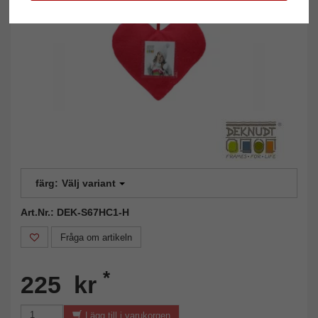
färg:
Välj variant
Art.Nr.: DEK-S67HC1-H
Fråga om artikeln
*
225 kr
Lägg till i varukorgen