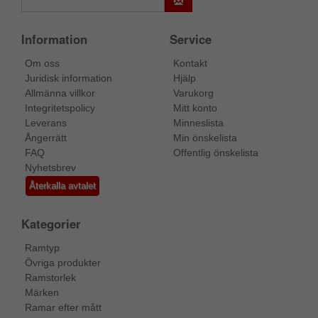
Information
Service
Om oss
Kontakt
Juridisk information
Hjälp
Allmänna villkor
Varukorg
Integritetspolicy
Mitt konto
Leverans
Minneslista
Ångerrätt
Min önskelista
FAQ
Offentlig önskelista
Nyhetsbrev
Återkalla avtalet
Kategorier
Ramtyp
Övriga produkter
Ramstorlek
Märken
Ramar efter mått