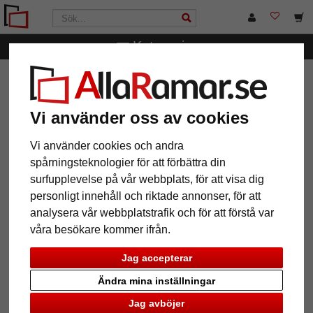
Kategorier
AllaRamar.se
Märken
Deknudt
Set med
julgransprydnader
Vi använder oss av cookies
Set med julgransprydnader
Vi använder cookies och andra
spårningsteknologier för att förbättra din
surfupplevelse på vår webbplats, för att visa dig
personligt innehåll och riktade annonser, för att
analysera vår webbplatstrafik och för att förstå var
våra besökare kommer ifrån.
Jag accepterar
Ändra mina inställningar
Jag avböjer