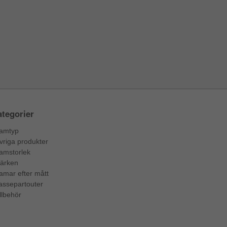
tegorier
amtyp
vriga produkter
amstorlek
ärken
amar efter mått
assepartouter
llbehör