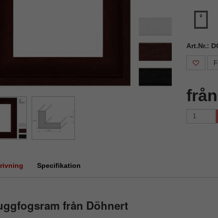
Art.Nr.: 
F
frå
rivning
Specifikation
uggfogsram från Döhnert