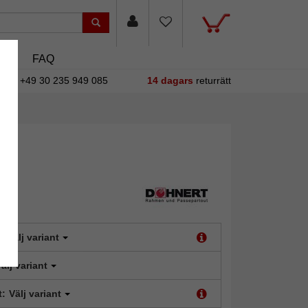
asin
FAQ
+49 30 235 949 085
14 dagars
returrätt
ä
:
Välj variant
älj variant
t:
Välj variant