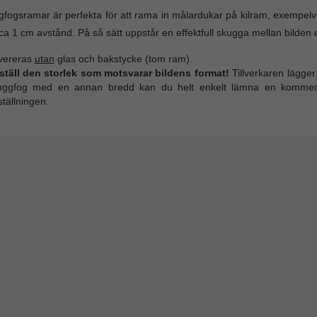
fogsramar är perfekta för att rama in målardukar på kilram, exempelv
a 1 cm avstånd. På så sätt uppstår en effektfull skugga mellan bilden
vereras
utan
glas och bakstycke (tom ram).
ställ den storlek som motsvarar bildens format!
Tillverkaren lägger 
uggfog med en annan bredd kan du helt enkelt lämna en kommenta
tällningen.