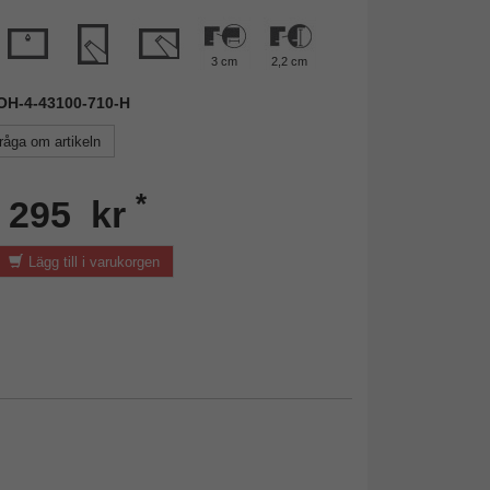
3 cm
2,2 cm
DOH-4-43100-710-H
råga om artikeln
*
n 295 kr
Lägg till i varukorgen