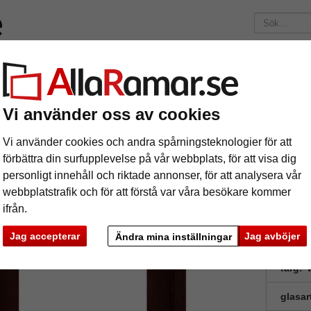
Märken
Ramar efter mått
Passepartouter
Tillbehör
Mag
195 kr
i leveranskostnad.
Oavsett hur mycket du beställer.
Vi använder oss av cookies
fog Rochford
uggfog Rochford
Vi använder cookies och andra spårningsteknologier för att
förbättra din surfupplevelse på vår webbplats, för att visa dig
personligt innehåll och riktade annonser, för att analysera vår
Ram av tr
webbplatstrafik och för att förstå var våra besökare kommer
ifrån.
Jag accepterar
Jag avböjer
Ändra mina inställningar
format
färg:
V
glasar
ka
Nästa