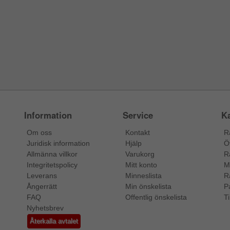
Information
Service
Ka
Om oss
Kontakt
R
Juridisk information
Hjälp
Ö
Allmänna villkor
Varukorg
R
Integritetspolicy
Mitt konto
M
Leverans
Minneslista
R
Ångerrätt
Min önskelista
P
FAQ
Offentlig önskelista
Ti
Nyhetsbrev
Återkalla avtalet