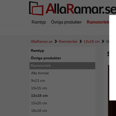
Ramtyp
Övriga produkter
Ramstorlek
AllaRamar.se
Ramstorlek
13x18 cm
Skugg
Ramtyp
Sk
Övriga produkter
Ramstorlek
Alla format
9x13 cm
10x15 cm
13x18 cm
15x20 cm
18x18 cm
Tillba