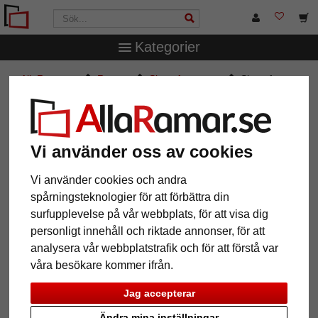
Kategorier
AllaRamar.se
Ramtyp
Skuggfogsramar
Skuggfog-
måttbeställd Rochford
Skuggfog- måttbeställd Rochford
Vi använder oss av cookies
Vi använder cookies och andra
spårningsteknologier för att förbättra din
surfupplevelse på vår webbplats, för att visa dig
personligt innehåll och riktade annonser, för att
analysera vår webbplatstrafik och för att förstå var
våra besökare kommer ifrån.
Jag accepterar
Tillbaka
Näst
Ändra mina inställningar