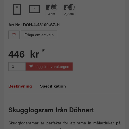
3 cm
2,2 cm
Art.Nr.: DOH-4-43100-SZ-H
Fråga om artikeln
*
446 kr
Lägg till i varukorgen
Beskrivning
Specifikation
Skuggfogsram från Döhnert
Skuggfogsramar är perfekta för att rama in målardukar på