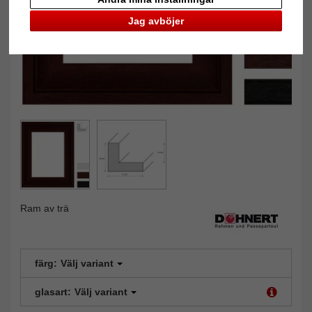
Jag avböjer
Ram av trä
färg:
Välj variant
glasart:
Välj variant