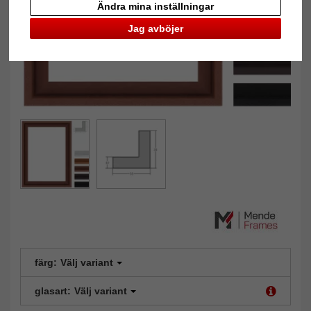
Ändra mina inställningar
Jag avböjer
färg:
Välj variant
glasart:
Välj variant