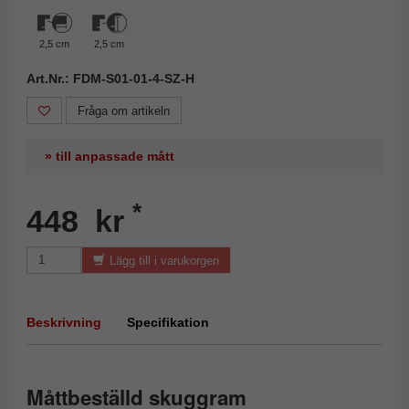
2,5 cm
2,5 cm
Art.Nr.: FDM-S01-01-4-SZ-H
Fråga om artikeln
» till anpassade mått
*
448 kr
Lägg till i varukorgen
Beskrivning
Specifikation
Måttbeställd skuggram