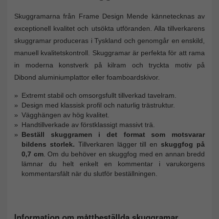
Skuggramarna från Frame Design Mende kännetecknas av
exceptionell kvalitet och utsökta utföranden. Alla tillverkarens
skuggramar produceras i Tyskland och genomgår en enskild,
manuell kvalitetskontroll. Skuggramar är perfekta för att rama
in moderna konstverk på kilram och tryckta motiv på
Dibond aluminiumplattor eller foamboardskivor.
Extremt stabil och omsorgsfullt tillverkad tavelram.
Design med klassisk profil och naturlig trästruktur.
Vägghängen av hög kvalitet.
Handtillverkade av förstklassigt massivt trä.
Beställ skuggramen i det format som motsvarar
bildens storlek.
Tillverkaren lägger till en
skuggfog på
0,7 cm
. Om du behöver en skuggfog med en annan bredd
lämnar du helt enkelt en kommentar i varukorgens
kommentarsfält när du slutför beställningen.
Information om måttbeställda skuggramar