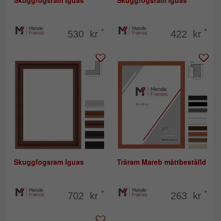
Skuggfogsram Iguas
Skuggfogsram Iguas
*
*
530 kr
422 kr
Skuggfogsram Iguas
Träram Mareb måttbeställd
*
*
702 kr
263 kr