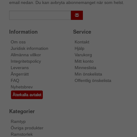
email nedan. Du kan avbryta abonnemanget när som helst.
Information
Service
Om oss
Kontakt
Juridisk information
Hjälp
Allmänna villkor
Varukorg
Integritetspolicy
Mitt konto
Leverans
Minneslista
Ångerrätt
Min önskelista
FAQ
Offentlig önskelista
Nyhetsbrev
Återkalla avtalet
Kategorier
Ramtyp
Övriga produkter
Ramstorlek