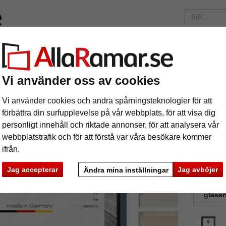
ärken
Ramar efter mått
Passepartouter
Tillbehör
Mag
195 kr
i leveranskostnad.
Oavsett hur mycket du beställer.
Vi använder oss av cookies
mar
Skuggfogsram måttbeställd, Havana Floater 34
uggfogsram måttbeställd, Havana Float
Vi använder cookies och andra spårningsteknologier för att
förbättra din surfupplevelse på vår webbplats, för att visa dig
personligt innehåll och riktade annonser, för att analysera vår
Havana Fl
webbplatstrafik och för att förstå var våra besökare kommer
ifrån.
Jag accepterar
Jag avböjer
Ändra mina inställningar
färg:
V
glasar
ka
Nästa