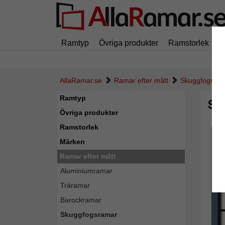
Ramtyp
Övriga produkter
Ramstorlek
M
AllaRamar.se
Ramar efter mått
Skuggfogsra
Ramtyp
Sk
Övriga produkter
Ramstorlek
Märken
Ramar efter mått
Aluminiumramar
Träramar
Barockramar
Skuggfogsramar
Tillba