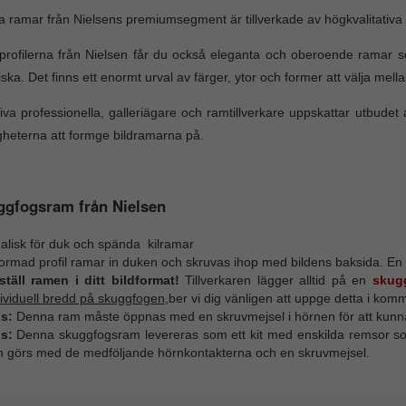
 ramar från Nielsens premiumsegment är tillverkade av högkvalitativa m
rofilerna från Nielsen får du också eleganta och oberoende ramar som
iska. Det finns ett enormt urval av färger, ytor och former att välja mellan 
iva professionella, galleriägare och ramtillverkare uppskattar utbud
gheterna att formge bildramarna på.
ggfogsram från Nielsen
alisk för duk och spända kilramar
formad profil ramar in duken och skruvas ihop med bildens baksida. En
ställ ramen i ditt bildformat!
Tillverkaren lägger alltid på en
skug
ividuell bredd på skuggfogen
,ber vi dig vänligen att uppge detta i kom
s:
Denna ram måste öppnas med en skruvmejsel i hörnen för att kunna 
s:
Denna skuggfogsram levereras som ett kit med enskilda remsor so
h görs med de medföljande hörnkontakterna och en skruvmejsel.