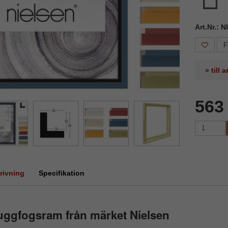
Art.Nr.: 
F
» till
563
rivning
Specifikation
ggfogsram från märket Nielsen