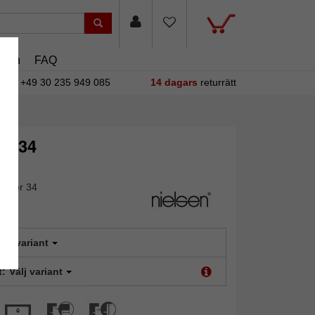
asin
FAQ
+49 30 235 949 085
14 dagars
returrätt
er 34
oater 34
älj variant
t:
Välj variant