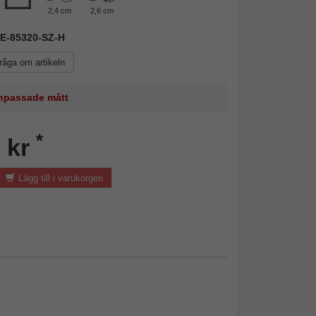
2,4 cm
2,6 cm
NIE-85320-SZ-H
råga om artikeln
 anpassade mått
*
 kr
Lägg till i varukorgen