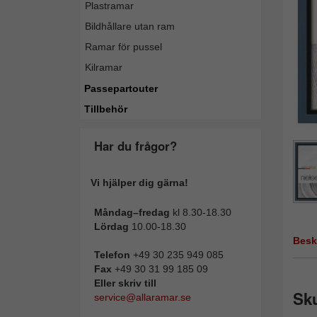
Plastramar
Bildhållare utan ram
Ramar för pussel
Kilramar
Passepartouter
Tillbehör
Har du frågor?
Vi hjälper dig gärna!
Måndag–fredag
kl 8.30-18.30
Lördag
10.00-18.30
Besk
Telefon
+49 30 235 949 085
Fax
+49 30 31 99 185 09
Eller skriv till
Sku
service@allaramar.se