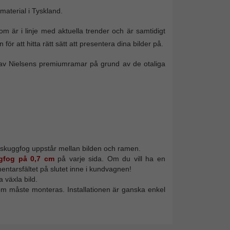
aterial i Tyskland.
 är i linje med aktuella trender och är samtidigt
för att hitta rätt sätt att presentera dina bilder på.
et av Nielsens premiumramar på grund av de otaliga
 skuggfog uppstår mellan bilden och ramen.
gfog på 0,7 cm
på varje sida. Om du vill ha en
mentarsfältet på slutet inne i kundvagnen!
växla bild.
m måste monteras. Installationen är ganska enkel