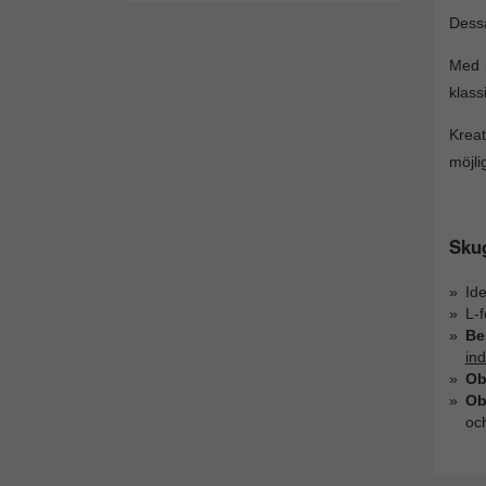
Dessa
Med p
klass
Kreat
möjli
Sku
Ide
L-
Be
ind
Ob
Ob
oc