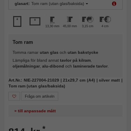
glasart:
Tom ram (utan glas/baksida)
13,30 mm
45,00 mm
3,15 cm
4 cm
Tom ram
Tomma ramar
utan glas
och
utan bakstycke
Lämpliga för bland annat
tavlor på kilram
,
oljemålningar
,
alu-dibond
och
laminerade tavlor
.
Art.Nr.: NIE-227004-21029 | 21x29,7 cm (A4) | silver matt |
Tom ram (utan glas/baksida)
Fråga om artikeln
» till anpassade mått
*