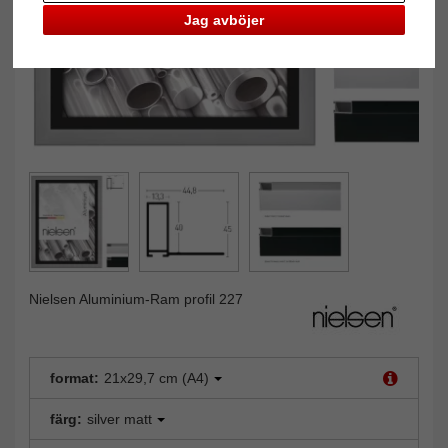
Jag avböjer
Nielsen Aluminium-Ram profil 227
format:
21x29,7 cm (A4)
färg:
silver matt