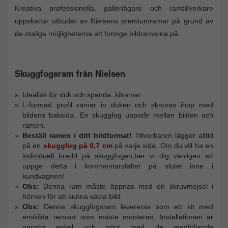
Kreativa professionella, galleriägare och ramtillverkare
uppskattar utbudet av Nielsens premiumramar på grund av
de otaliga möjligheterna att formge bildramarna på.
Skuggfogsram från Nielsen
Idealisk för duk och spända kilramar
L-formad profil ramar in duken och skruvas ihop med
bildens baksida. En skuggfog uppstår mellan bilden och
ramen.
Beställ ramen i ditt bildformat!
Tillverkaren lägger alltid
på en
skuggfog på 0,7 cm
på varje sida. Om du vill ha en
individuell bredd på skuggfogen
,ber vi dig vänligen att
uppge detta i kommentarsfältet på slutet inne i
kundvagnen!
Obs:
Denna ram måste öppnas med en skruvmejsel i
hörnen för att kunna växla bild.
Obs:
Denna skuggfogsram levereras som ett kit med
enskilda remsor som måste monteras. Installationen är
ganska enkel och görs med de medföljande