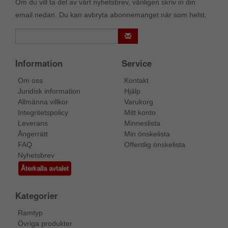
Om du vill ta del av vårt nyhetsbrev, vänligen skriv in din
email nedan. Du kan avbryta abonnemanget när som helst.
Information
Service
Om oss
Kontakt
Juridisk information
Hjälp
Allmänna villkor
Varukorg
Integritetspolicy
Mitt konto
Leverans
Minneslista
Ångerrätt
Min önskelista
FAQ
Offentlig önskelista
Nyhetsbrev
Återkalla avtalet
Kategorier
Ramtyp
Övriga produkter