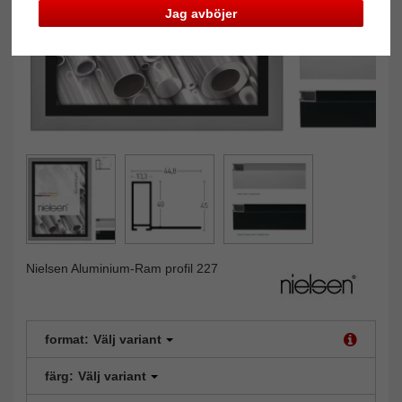
Jag avböjer
Nielsen Aluminium-Ram profil 227
format:
Välj variant
färg:
Välj variant