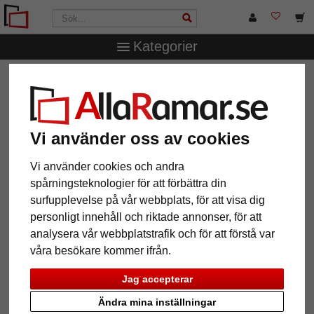
Kategorier
AllaRamar.se
Ramstorlek
21x29,7 cm (A4)
Skuggfogsram profil 227
Skuggfogsram profil 227
Vi använder oss av cookies
Vi använder cookies och andra
spårningsteknologier för att förbättra din
surfupplevelse på vår webbplats, för att visa dig
personligt innehåll och riktade annonser, för att
analysera vår webbplatstrafik och för att förstå var
våra besökare kommer ifrån.
Jag accepterar
Tillbaka
Näst
Ändra mina inställningar