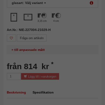
glasart:
Välj variant
3,15 cm
4 cm
Art.Nr.: NIE-227004-21029-H
Fråga om artikeln
» till anpassade mått
*
från 814 kr
Lägg till i varukorgen
Beskrivning
Specifikation