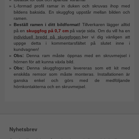
L-formad profil ramar in duken och skruvas ihop med
bildens baksida. En skuggfog uppstår mellan bilden och
ramen.
Beställ ramen i ditt bildformat!
Tillverkaren lägger alltid
på en
skuggfog på 0,7 cm
på varje sida. Om du vill ha en
individuell bredd på skuggfogen
,ber vi dig vänligen att
uppge detta i kommentarsfältet på slutet inne i
kundvagnen!
Obs:
Denna ram måste öppnas med en skruvmejsel i
hörnen för att kunna växla bild.
Obs:
Denna skuggfogsram levereras som ett kit med
enskilda remsor som måste monteras. Installationen är
ganska enkel och görs med de medföljande
hörnkontakterna och en skruvmejsel.
Nyhetsbrev