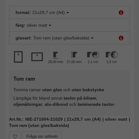
format:
21x29,7 cm (A4)
färg:
silver matt
glasart:
Tom ram (utan glas/baksida)
28,00 mm
27,00 mm
2,1 cm
2,3 cm
Tom ram
Tomma ramar
utan glas
och
utan bakstycke
Lämpliga för bland annat
tavlor på kilram
,
oljemålningar
,
alu-dibond
och
laminerade tavlor
.
Art.Nr.: NIE-271004-21029 | 21x29,7 cm (A4) | silver matt |
Tom ram (utan glas/baksida)
Fråga om artikeln