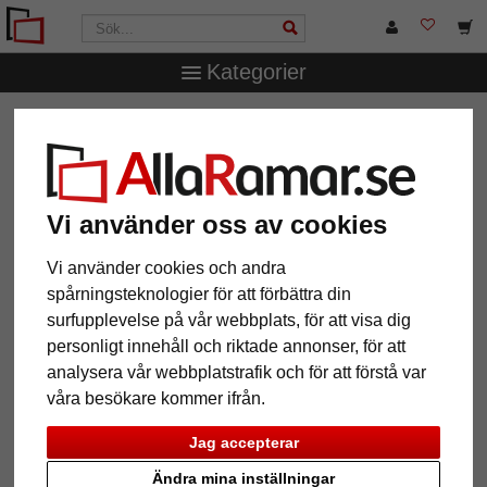
Kategorier
AllaRamar.se
Övriga produkter
Ramar för kilramar
Skuggfogsram profil 271
Skuggfogsram profil 271
Vi använder oss av cookies
Vi använder cookies och andra
spårningsteknologier för att förbättra din
surfupplevelse på vår webbplats, för att visa dig
personligt innehåll och riktade annonser, för att
analysera vår webbplatstrafik och för att förstå var
våra besökare kommer ifrån.
Jag accepterar
Tillbaka
Näst
Ändra mina inställningar