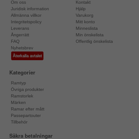
Om oss
Kontakt
Juridisk information
Hjälp
Allmänna villkor
Varukorg
Integritetspolicy
Mitt konto
Leverans
Minneslista
Ångerrätt
Min önskelista
FAQ
Offentlig önskelista
Nyhetsbrev
Återkalla avtalet
Kategorier
Ramtyp
Övriga produkter
Ramstorlek
Märken
Ramar efter mått
Passepartouter
Tillbehör
Säkra betalningar