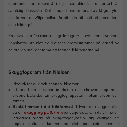
oberoende ramar som är i linje med aktuella trender och är
samtidigt klassiska. Det finns ett enormt urval av färger, ytor
och former att välja mellan för att hitta rätt sätt att presentera
dina bilder på.
Kreativa professionella, galleriägare och ramtillverkare
uppskattar utbudet av Nielsens premiumramar på grund av
de otaliga möjligheterna att formge bildramarna på.
Skuggfogsram från Nielsen
Idealisk för duk och spända kilramar
L-formad profil ramar in duken och skruvas ihop med
bildens baksida. En skuggfog uppstår mellan bilden och
ramen.
Beställ ramen i ditt bildformat!
Tillverkaren lägger alltid
på en
skuggfog på 0,7 cm
på varje sida. Om du vill ha en
individuell bredd på skuggfogen
,ber vi dig vänligen att
uppge detta i kommentarsfältet på slutet inne i