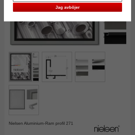
Jag avböjer
Nielsen Aluminium-Ram profil 271