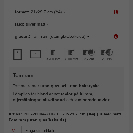
format:
21x29,7 cm (A4)
färg:
silver matt
glasart:
Tom ram (utan glas/baksida)
35,00 mm
35,00 mm
2,2 cm
2,5 cm
Tom ram
Tomma ramar
utan glas
och
utan bakstycke
Lämpliga för bland annat
tavlor på kilram
,
oljemålningar
,
alu-dibond
och
laminerade tavlor
.
Art.Nr.: NIE-28004-21029 | 21x29,7 cm (A4) | silver matt |
Tom ram (utan glas/baksida)
Fråga om artikeln