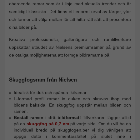
oberoende ramar som är i linje med aktuella trender och är
samtidigt klassiska. Det finns ett enormt urval av färger, ytor
och former att välja mellan för att hitta rätt sätt att presentera
dina bilder på.
Kreativa professionella, galleriägare och ramtillverkare
uppskattar utbudet av Nielsens premiumramar på grund av
de otaliga möjligheterna att formge bildramarna på.
Skuggfogsram från Nielsen
Idealisk för duk och spända kilramar
L-formad profil ramar in duken och skruvas ihop med
bildens baksida. En skuggfog uppstår mellan bilden och
ramen.
Beställ ramen i ditt bildformat!
Tillverkaren lägger alltid
på en
skuggfog på 0,7 cm
på varje sida. Om du vill ha en
individuell bredd på skuggfogen
,ber vi dig vänligen att
uppge detta i kommentarsfältet på slutet inne i