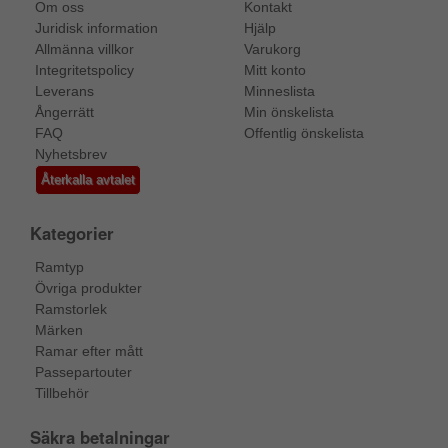
Om oss
Kontakt
Juridisk information
Hjälp
Allmänna villkor
Varukorg
Integritetspolicy
Mitt konto
Leverans
Minneslista
Ångerrätt
Min önskelista
FAQ
Offentlig önskelista
Nyhetsbrev
Återkalla avtalet
Kategorier
Ramtyp
Övriga produkter
Ramstorlek
Märken
Ramar efter mått
Passepartouter
Tillbehör
Säkra betalningar