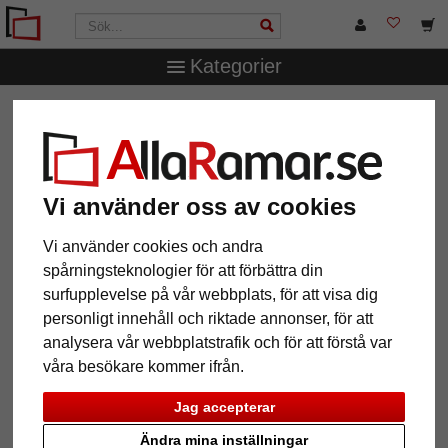
Kategorier
AllaRamar.se
Ramtyp
Skuggfogsramar
Skuggfogsram
profil 28
Skuggfogsram profil 28
Vi använder oss av cookies
Vi använder cookies och andra
spårningsteknologier för att förbättra din
surfupplevelse på vår webbplats, för att visa dig
personligt innehåll och riktade annonser, för att
analysera vår webbplatstrafik och för att förstå var
våra besökare kommer ifrån.
Jag accepterar
Tillbaka
Näst
Ändra mina inställningar