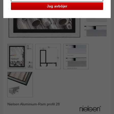
Jag avböjer
Nielsen Aluminium-Ram profil 28