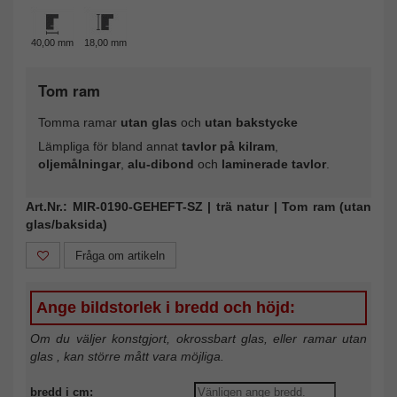
40,00 mm
18,00 mm
Tom ram
Tomma ramar
utan glas
och
utan bakstycke
Lämpliga för bland annat
tavlor på kilram
,
oljemålningar
,
alu-dibond
och
laminerade tavlor
.
Art.Nr.: MIR-0190-GEHEFT-SZ | trä natur | Tom ram (utan
glas/baksida)
Fråga om artikeln
Ange bildstorlek i bredd och höjd:
Om du väljer konstgjort, okrossbart glas, eller ramar utan
glas , kan större mått vara möjliga.
bredd i cm: