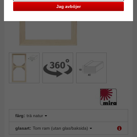
Jag avböjer
färg:
trä natur
glasart:
Tom ram (utan glas/baksida)