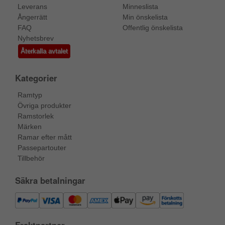
Leverans
Minneslista
Ångerrätt
Min önskelista
FAQ
Offentlig önskelista
Nyhetsbrev
Återkalla avtalet
Kategorier
Ramtyp
Övriga produkter
Ramstorlek
Märken
Ramar efter mått
Passepartouter
Tillbehör
Säkra betalningar
Fraktpartner