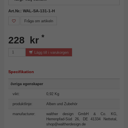
Art.Nr.: WAL-SA-131-1-H
Fråga om artikeln
*
228 kr
Lägg till i varukorgen
Specifikation
övriga egenskaper
vikt:
0,92 Kg
produktlinje:
Alben und Zubehör
manufacturer:
walther design GmbH & Co. KG,
Herrenpfad-Süd 26, DE 41334 Nettetal,
shop@waltherdesign.de