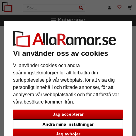
Kategorier
AllaRamar.se
Övriga produkter
Fotoalbum
Spiralalbum Kids med 40 sidor för limning, 25x25 cm
Spiralalbum Kids med 40 sidor
Vi använder oss av cookies
för limning, 25x25 cm
Vi använder cookies och andra
spårningsteknologier för att förbättra din
surfupplevelse på vår webbplats, för att visa dig
personligt innehåll och riktade annonser, för att
analysera vår webbplatstrafik och för att förstå var
våra besökare kommer ifrån.
Jag accepterar
Ändra mina inställningar
Jag avböjer
Tillbaka
Näst