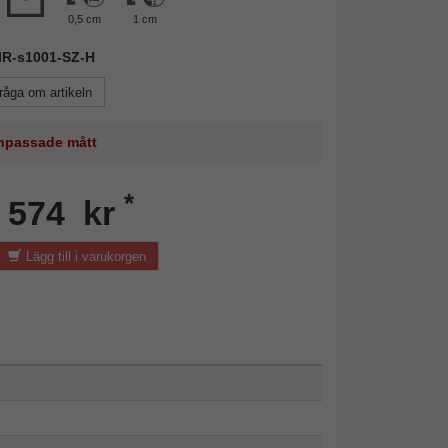
0,5 cm
1 cm
MIR-s1001-SZ-H
råga om artikeln
 anpassade mått
*
n 574 kr
Lägg till i varukorgen