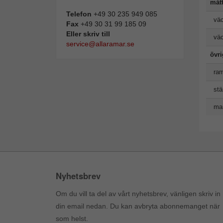
måt
Telefon
+49 30 235 949 085
väc
Fax
+49 30 31 99 185 09
Eller skriv till
väc
service@allaramar.se
övr
ram
stä
man
Nyhetsbrev
Om du vill ta del av vårt nyhetsbrev, vänligen skriv in
din email nedan. Du kan avbryta abonnemanget när
som helst.