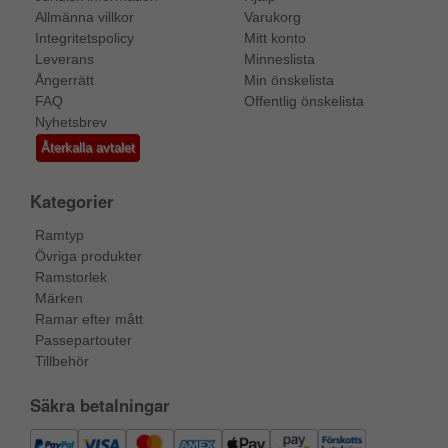
Allmänna villkor
Varukorg
Integritetspolicy
Mitt konto
Leverans
Minneslista
Ångerrätt
Min önskelista
FAQ
Offentlig önskelista
Nyhetsbrev
Återkalla avtalet
Kategorier
Ramtyp
Övriga produkter
Ramstorlek
Märken
Ramar efter mått
Passepartouter
Tillbehör
Säkra betalningar