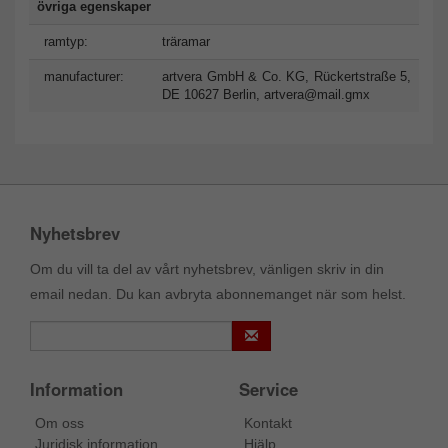
övriga egenskaper
ramtyp:
träramar
manufacturer:
artvera GmbH & Co. KG, Rückertstraße 5,
DE 10627 Berlin,
artvera@mail.gmx
Nyhetsbrev
Om du vill ta del av vårt nyhetsbrev, vänligen skriv in din
email nedan. Du kan avbryta abonnemanget när som helst.
Information
Service
Om oss
Kontakt
Juridisk information
Hjälp