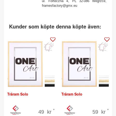
ul. Forteczna 4, PL 32-086 Wegrzce,
framesfactory@gmx.eu
Kunder som köpte denna köpte även:
Träram Solo
Träram Solo
*
*
49 kr
59 kr