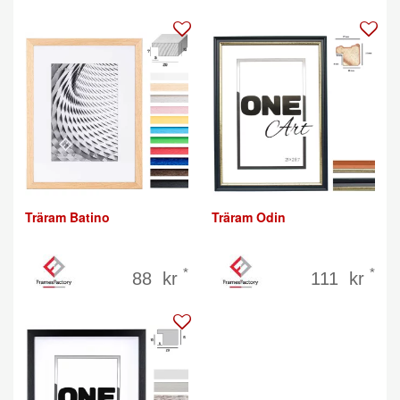
Träram Batino
Träram Odin
*
*
88 kr
111 kr