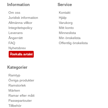
Information
Service
Om oss
Kontakt
Juridisk information
Hjälp
Allmänna villkor
Varukorg
Integritetspolicy
Mitt konto
Leverans
Minneslista
Ångerrätt
Min önskelista
FAQ
Offentlig önskelista
Nyhetsbrev
Återkalla avtalet
Kategorier
Ramtyp
Övriga produkter
Ramstorlek
Märken
Ramar efter mått
Passepartouter
Tillbehör