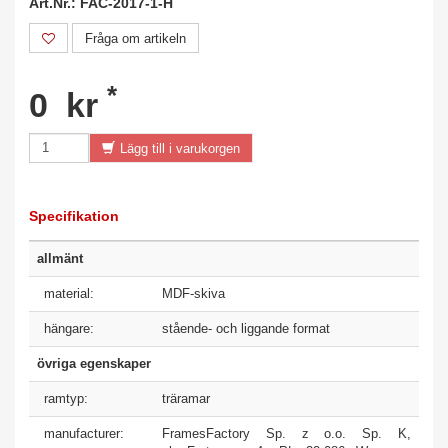
Art.Nr.: FAC-2017-1-H
Fråga om artikeln
*
0 kr
Lägg till i varukorgen
Specifikation
allmänt
material:
MDF-skiva
hängare:
stående- och liggande format
övriga egenskaper
ramtyp:
träramar
manufacturer:
FramesFactory Sp. z o.o. Sp. K,