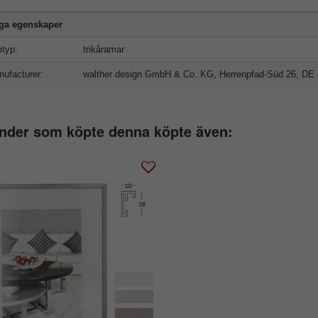
iga egenskaper
typ:
trikåramar
ufacturer:
walther design GmbH & Co. KG, Herrenpfad-Süd 26, DE 
nder som köpte denna köpte även: