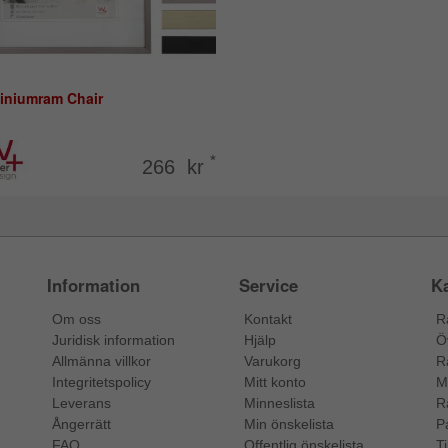
iniumram Chair
*
266 kr
Information
Service
Ka
Om oss
Kontakt
R
Juridisk information
Hjälp
Ö
Allmänna villkor
Varukorg
R
Integritetspolicy
Mitt konto
M
Leverans
Minneslista
R
Ångerrätt
Min önskelista
P
FAQ
Offentlig önskelista
Ti