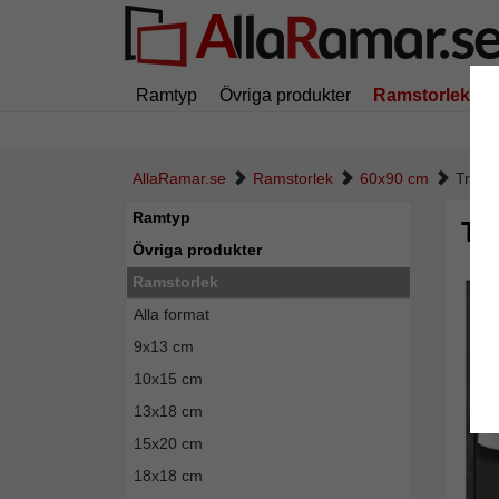
Ramtyp
Övriga produkter
Ramstorlek
AllaRamar.se
Ramstorlek
60x90 cm
Trikå
Ramtyp
Tr
Övriga produkter
Ramstorlek
Alla format
9x13 cm
10x15 cm
13x18 cm
15x20 cm
18x18 cm
Tillba