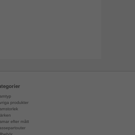
tegorier
amtyp
vriga produkter
amstorlek
ärken
amar efter mått
assepartouter
llbehör