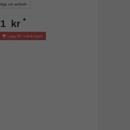
råga om artikeln
*
91 kr
Lägg till i varukorgen