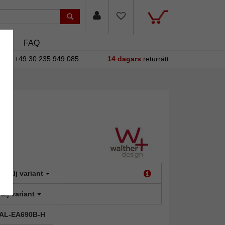
asin
FAQ
+49 30 235 949 085
14 dagars
returrätt
:
Välj variant
älj variant
 WAL-EA690B-H