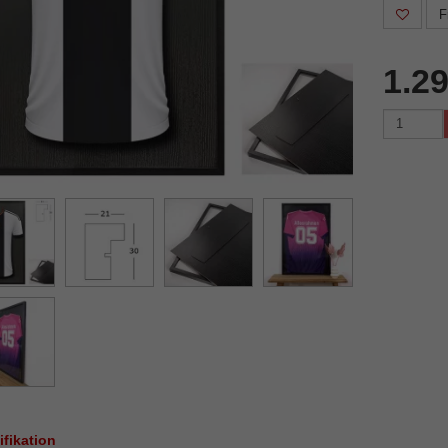
F
1.2
ifikation