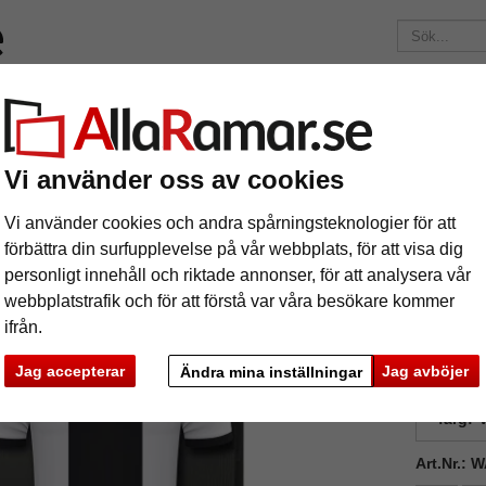
Märken
Ramar efter mått
Passepartouter
Tillbehör
Mag
195 kr
i leveranskostnad.
Oavsett hur mycket du beställer.
ram Stockholm
Vi använder oss av cookies
ikåram Stockholm
Vi använder cookies och andra spårningsteknologier för att
förbättra din surfupplevelse på vår webbplats, för att visa dig
personligt innehåll och riktade annonser, för att analysera vår
webbplatstrafik och för att förstå var våra besökare kommer
ifrån.
Jag accepterar
Jag avböjer
Ändra mina inställningar
format
färg:
V
Art.Nr.:
ka
Nästa