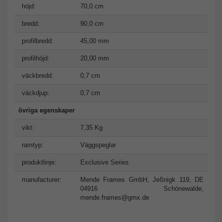
höjd:
70,0 cm
bredd:
90,0 cm
profilbredd:
45,00 mm
profilhöjd:
20,00 mm
väckbredd:
0,7 cm
väckdjup:
0,7 cm
övriga egenskaper
vikt:
7,35 Kg
ramtyp:
Väggspeglar
produktlinje:
Exclusive Series
manufacturer:
Mende Frames GmbH, Jeßnigk 119, DE
04916 Schönewalde,
mende.frames@gmx.de