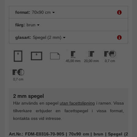
format:
70x90 cm
färg:
brun
glasart:
Spegel (2 mm)
45,00 mm
20,00 mm
0,7 cm
0,7 cm
2 mm spegel
Här används en spegel
utan facettslipning
i ramen. Vissa
tillverkare erbjuder en facettspegel i vissa format,
kontakta oss vid intresse.
Art.Nr.: FDM-E0316-70-90S | 70x90 cm | brun | Spegel (2