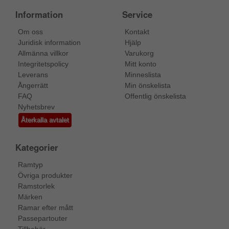
Information
Service
Om oss
Kontakt
Juridisk information
Hjälp
Allmänna villkor
Varukorg
Integritetspolicy
Mitt konto
Leverans
Minneslista
Ångerrätt
Min önskelista
FAQ
Offentlig önskelista
Nyhetsbrev
Återkalla avtalet
Kategorier
Ramtyp
Övriga produkter
Ramstorlek
Märken
Ramar efter mått
Passepartouter
Tillbehör