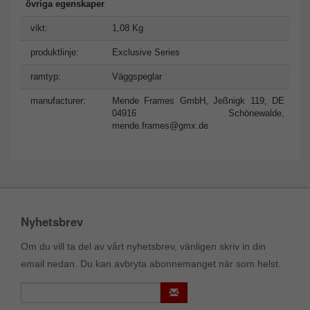
övriga egenskaper
vikt:
1,08 Kg
produktlinje:
Exclusive Series
ramtyp:
Väggspeglar
manufacturer:
Mende Frames GmbH, Jeßnigk 119, DE
04916 Schönewalde,
mende.frames@gmx.de
Nyhetsbrev
Om du vill ta del av vårt nyhetsbrev, vänligen skriv in din
email nedan. Du kan avbryta abonnemanget när som helst.