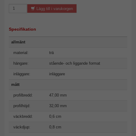
Lägg till i varukorgen
Specifikation
allmänt
material:
trä
hängare:
stående- och liggande format
inläggare:
inläggare
mått
profilbredd:
47,00 mm
profilhöjd:
32,00 mm
väckbredd:
0,6 cm
väckdjup:
0,8 cm