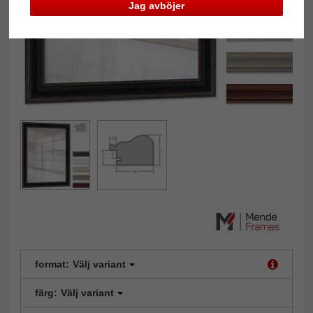
Jag avböjer
format:
Välj variant
färg:
Välj variant