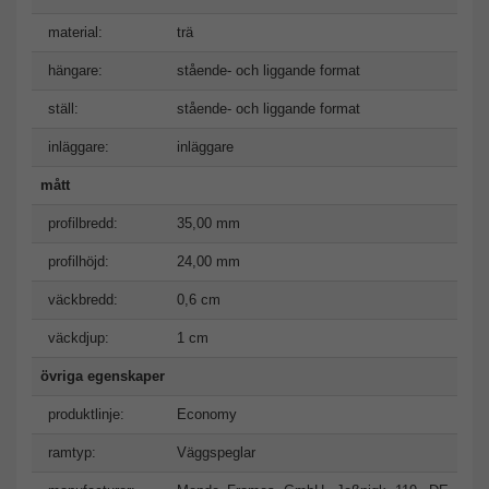
material:
trä
hängare:
stående- och liggande format
ställ:
stående- och liggande format
inläggare:
inläggare
mått
profilbredd:
35,00 mm
profilhöjd:
24,00 mm
väckbredd:
0,6 cm
väckdjup:
1 cm
övriga egenskaper
produktlinje:
Economy
ramtyp:
Väggspeglar