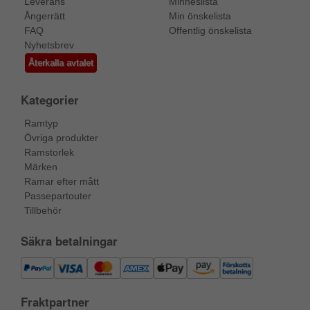
Leverans
Minneslista
Ångerrätt
Min önskelista
FAQ
Offentlig önskelista
Nyhetsbrev
Återkalla avtalet
Kategorier
Ramtyp
Övriga produkter
Ramstorlek
Märken
Ramar efter mått
Passepartouter
Tillbehör
Säkra betalningar
Fraktpartner