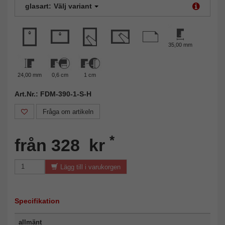
glasart:
Välj variant
35,00 mm
24,00 mm
0,6 cm
1 cm
Art.Nr.: FDM-390-1-S-H
Fråga om artikeln
*
från 328 kr
Lägg till i varukorgen
Specifikation
allmänt