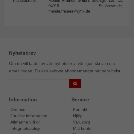
manufacturer:
Mende Frames GmbH, Jeßnigk 119, DE
04916 Schönewalde,
mende.frames@gmx.de
Nyhetsbrev
Om du vill ta del av vårt nyhetsbrev, vänligen skriv in din
email nedan. Du kan avbryta abonnemanget när som helst.
Information
Service
Om oss
Kontakt
Juridisk information
Hjälp
Allmänna villkor
Varukorg
Integritetspolicy
Mitt konto