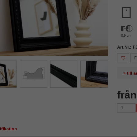
0,9 cm
Art.Nr.: 
F
» till
frå
ifikation