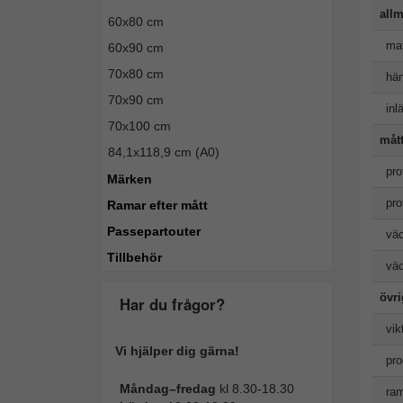
allm
60x80 cm
mat
60x90 cm
70x80 cm
hän
70x90 cm
inl
70x100 cm
måt
84,1x118,9 cm (A0)
pro
Märken
pro
Ramar efter mått
Passepartouter
väc
Tillbehör
väc
övr
Har du frågor?
vik
Vi hjälper dig gärna!
pro
Måndag–fredag
kl 8.30-18.30
ram