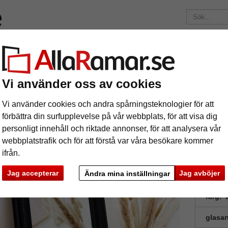
Märken
Ramar efter mått
Passepartouter
Tillbehör
Mag
195 kr
i leveranskostnad.
Oavsett hur mycket du beställer.
Vi använder oss av cookies
Väggspegel Fine
ggspegel Fine
Vi använder cookies och andra spårningsteknologier för att
förbättra din surfupplevelse på vår webbplats, för att visa dig
personligt innehåll och riktade annonser, för att analysera vår
webbplatstrafik och för att förstå var våra besökare kommer
ifrån.
Jag accepterar
Jag avböjer
Ändra mina inställningar
format
färg:
V
glasar
ka
Nästa