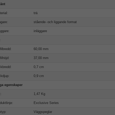
änt
erial:
trä
gare:
stående- och liggande format
äggare:
inläggare
t
filbredd:
60,00 mm
filhöjd:
37,00 mm
kbredd:
0,7 cm
kdjup:
0,9 cm
iga egenskaper
t:
1,47 Kg
duktlinje:
Exclusive Series
typ:
Väggspeglar