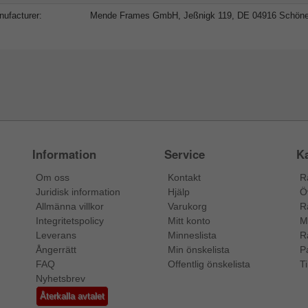
ufacturer:
Mende Frames GmbH, Jeßnigk 119, DE 04916 Schön
Information
Service
Ka
Om oss
Kontakt
R
Juridisk information
Hjälp
Ö
Allmänna villkor
Varukorg
R
Integritetspolicy
Mitt konto
M
Leverans
Minneslista
R
Ångerrätt
Min önskelista
P
FAQ
Offentlig önskelista
Ti
Nyhetsbrev
Återkalla avtalet