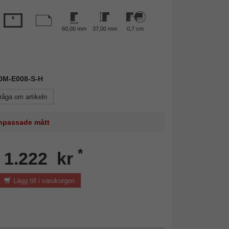
60,00 mm
37,00 mm
0,7 cm
FDM-E008-S-H
råga om artikeln
 anpassade mått
*
n 1.222 kr
Lägg till i varukorgen