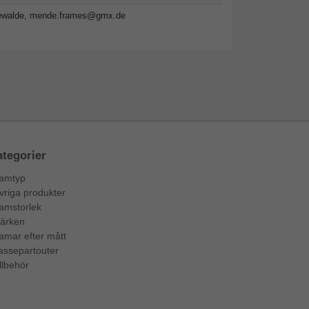
ewalde,
mende.frames@gmx.de
tegorier
amtyp
vriga produkter
amstorlek
ärken
amar efter mått
assepartouter
llbehör