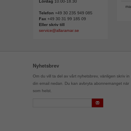
Lördag
10.00-18.30
man
Telefon
+49 30 235 949 085
Fax
+49 30 31 99 185 09
Eller skriv till
service@allaramar.se
Nyhetsbrev
Om du vill ta del av vårt nyhetsbrev, vänligen skriv in
din email nedan. Du kan avbryta abonnemanget när
som helst.