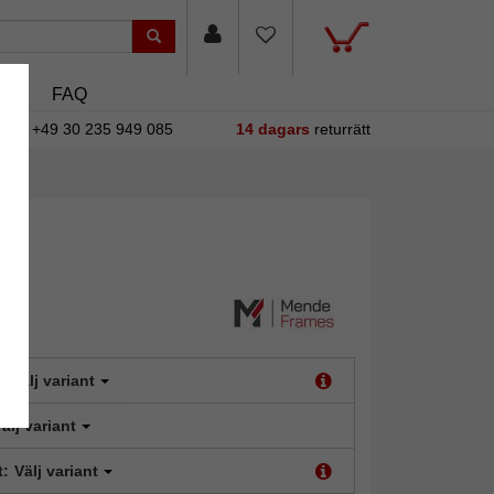
asin
FAQ
+49 30 235 949 085
14 dagars
returrätt
:
Välj variant
älj variant
t:
Välj variant