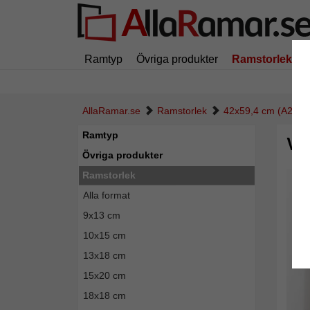
Ramtyp
Övriga produkter
Ramstorlek
AllaRamar.se
Ramstorlek
42x59,4 cm (A2)
Ramtyp
Vä
Övriga produkter
Ramstorlek
Alla format
9x13 cm
10x15 cm
13x18 cm
15x20 cm
18x18 cm
Tillba