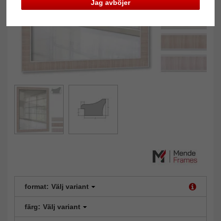
Jag avböjer
format:
Välj variant
färg:
Välj variant