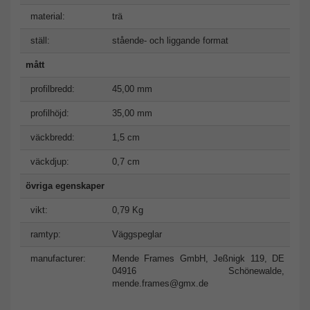
material:
trä
ställ:
stående- och liggande format
mått
profilbredd:
45,00 mm
profilhöjd:
35,00 mm
väckbredd:
1,5 cm
väckdjup:
0,7 cm
övriga egenskaper
vikt:
0,79 Kg
ramtyp:
Väggspeglar
manufacturer:
Mende Frames GmbH, Jeßnigk 119, DE
04916 Schönewalde,
mende.frames@gmx.de