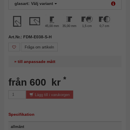
glasart:
Välj variant
45,00 mm
35,00 mm
1,5 cm
0,7 cm
Art.Nr.: FDM-E038-S-H
Fråga om artikeln
» till anpassade mått
*
från 600 kr
Lägg till i varukorgen
Specifikation
allmänt