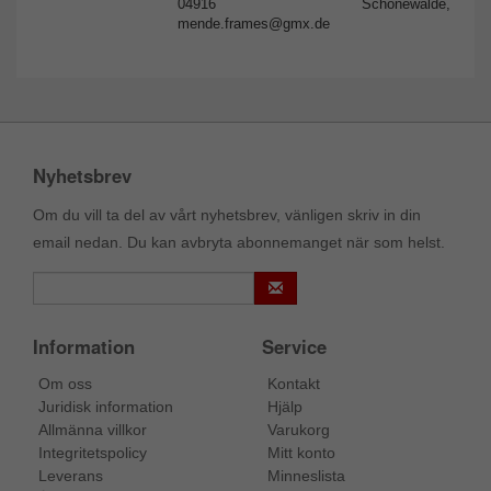
04916 Schönewalde,
mende.frames@gmx.de
Nyhetsbrev
Om du vill ta del av vårt nyhetsbrev, vänligen skriv in din
email nedan. Du kan avbryta abonnemanget när som helst.
Information
Service
Om oss
Kontakt
Juridisk information
Hjälp
Allmänna villkor
Varukorg
Integritetspolicy
Mitt konto
Leverans
Minneslista