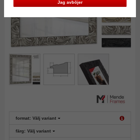
Jag avböjer
format:
Välj variant
färg:
Välj variant