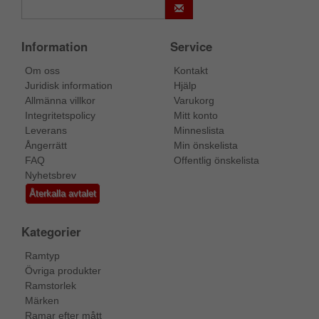
Information
Service
Om oss
Kontakt
Juridisk information
Hjälp
Allmänna villkor
Varukorg
Integritetspolicy
Mitt konto
Leverans
Minneslista
Ångerrätt
Min önskelista
FAQ
Offentlig önskelista
Nyhetsbrev
Återkalla avtalet
Kategorier
Ramtyp
Övriga produkter
Ramstorlek
Märken
Ramar efter mått