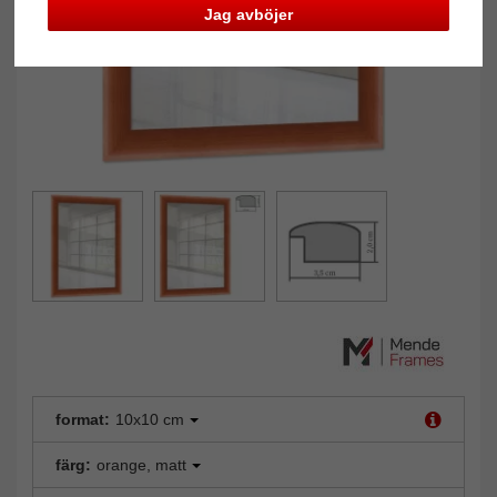
Jag avböjer
format:
10x10 cm
färg:
orange, matt