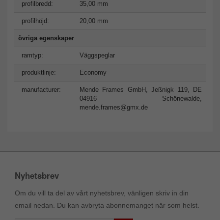
profilbredd:
35,00 mm
profilhöjd:
20,00 mm
övriga egenskaper
ramtyp:
Väggspeglar
produktlinje:
Economy
manufacturer:
Mende Frames GmbH, Jeßnigk 119, DE
04916 Schönewalde,
mende.frames@gmx.de
Nyhetsbrev
Om du vill ta del av vårt nyhetsbrev, vänligen skriv in din
email nedan. Du kan avbryta abonnemanget när som helst.