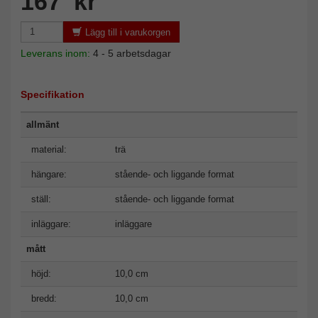
167 kr
Lägg till i varukorgen
Leverans inom:
4 - 5 arbetsdagar
Specifikation
allmänt
material:
trä
hängare:
stående- och liggande format
ställ:
stående- och liggande format
inläggare:
inläggare
mått
höjd:
10,0 cm
bredd:
10,0 cm