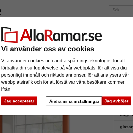
Märken
Ramar efter mått
Passepartouter
Tillbehör
Mag
195 kr
i leveranskostnad.
Oavsett hur mycket du beställer.
Vi använder oss av cookies
Väggspegel Lisala
ggspegel Lisala
Vi använder cookies och andra spårningsteknologier för att
förbättra din surfupplevelse på vår webbplats, för att visa dig
personligt innehåll och riktade annonser, för att analysera vår
webbplatstrafik och för att förstå var våra besökare kommer
ifrån.
Jag accepterar
Jag avböjer
Ändra mina inställningar
format
färg:
V
glasar
ka
Nästa