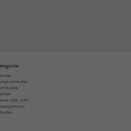
tegorier
amtyp
vriga produkter
amstorlek
ärken
amar efter mått
assepartouter
llbehör