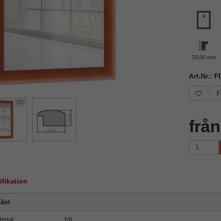
20,00 mm
Art.Nr.: 
F
frå
ifikation
änt
erial:
trä