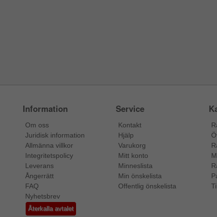
Information
Service
Ka
Om oss
Kontakt
R
Juridisk information
Hjälp
Ö
Allmänna villkor
Varukorg
R
Integritetspolicy
Mitt konto
M
Leverans
Minneslista
R
Ångerrätt
Min önskelista
P
FAQ
Offentlig önskelista
Ti
Nyhetsbrev
Återkalla avtalet