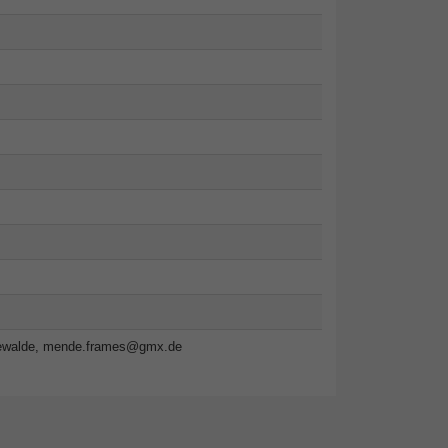
ewalde,
mende.frames@gmx.de