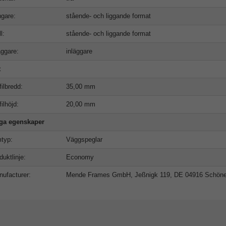
gare:
stående- och liggande format
l:
stående- och liggande format
äggare:
inläggare
t
filbredd:
35,00 mm
filhöjd:
20,00 mm
iga egenskaper
typ:
Väggspeglar
duktlinje:
Economy
ufacturer:
Mende Frames GmbH, Jeßnigk 119, DE 04916 Schön