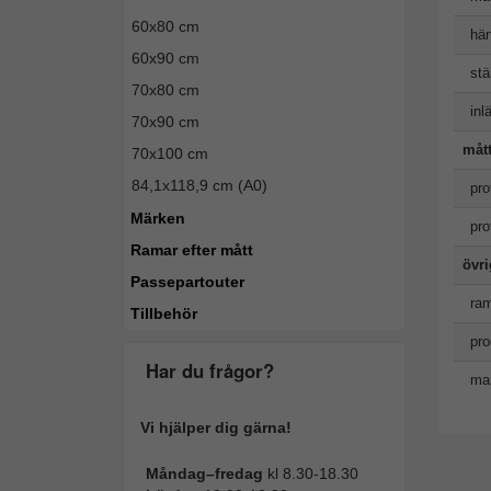
60x80 cm
hän
60x90 cm
stäl
70x80 cm
inl
70x90 cm
måt
70x100 cm
84,1x118,9 cm (A0)
pro
Märken
pro
Ramar efter mått
övr
Passepartouter
ram
Tillbehör
pro
Har du frågor?
man
Vi hjälper dig gärna!
Måndag–fredag
kl 8.30-18.30