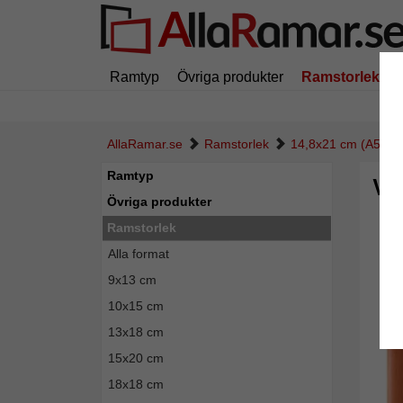
Ramtyp
Övriga produkter
Ramstorlek
AllaRamar.se
Ramstorlek
14,8x21 cm (A5)
Ramtyp
Vä
Övriga produkter
Ramstorlek
Alla format
9x13 cm
10x15 cm
13x18 cm
15x20 cm
18x18 cm
Tillba