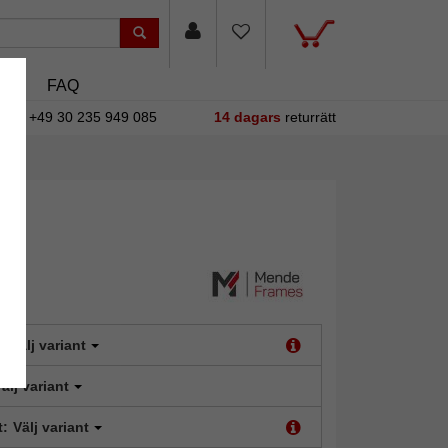
asin
FAQ
+49 30 235 949 085
14 dagars
returrätt
:
Välj variant
älj variant
t:
Välj variant