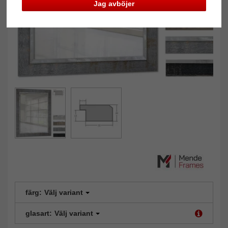
Jag avböjer
färg:
Välj variant
glasart:
Välj variant