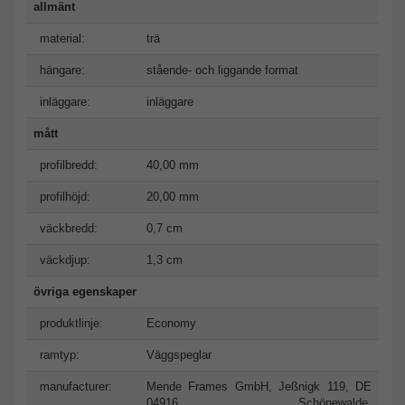
allmänt
material:
trä
hängare:
stående- och liggande format
inläggare:
inläggare
mått
profilbredd:
40,00 mm
profilhöjd:
20,00 mm
väckbredd:
0,7 cm
väckdjup:
1,3 cm
övriga egenskaper
produktlinje:
Economy
ramtyp:
Väggspeglar
manufacturer:
Mende Frames GmbH, Jeßnigk 119, DE
04916 Schönewalde,