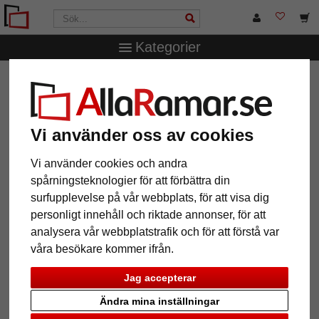
Kategorier
AllaRamar.se
Märken
Mende Frames
Väggspegel
Martins måttbeställd
Väggspegel Martins måttbeställd
Vi använder oss av cookies
Vi använder cookies och andra
spårningsteknologier för att förbättra din
surfupplevelse på vår webbplats, för att visa dig
personligt innehåll och riktade annonser, för att
analysera vår webbplatstrafik och för att förstå var
våra besökare kommer ifrån.
Jag accepterar
Tillbaka
Näst
Ändra mina inställningar