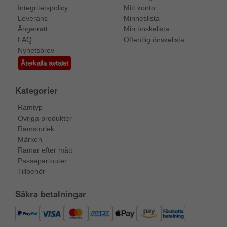
Integritetspolicy
Mitt konto
Leverans
Minneslista
Ångerrätt
Min önskelista
FAQ
Offentlig önskelista
Nyhetsbrev
Återkalla avtalet
Kategorier
Ramtyp
Övriga produkter
Ramstorlek
Märken
Ramar efter mått
Passepartouter
Tillbehör
Säkra betalningar