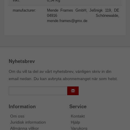
vikt:
0,34 Kg
manufacturer:
Mende Frames GmbH, Jeßnigk 119, DE
04916 Schönewalde,
mende.frames@gmx.de
Nyhetsbrev
Om du vill ta del av vårt nyhetsbrev, vänligen skriv in din
email nedan. Du kan avbryta abonnemanget när som helst.
Information
Service
Om oss
Kontakt
Juridisk information
Hjälp
Allmänna villkor
Varukorg