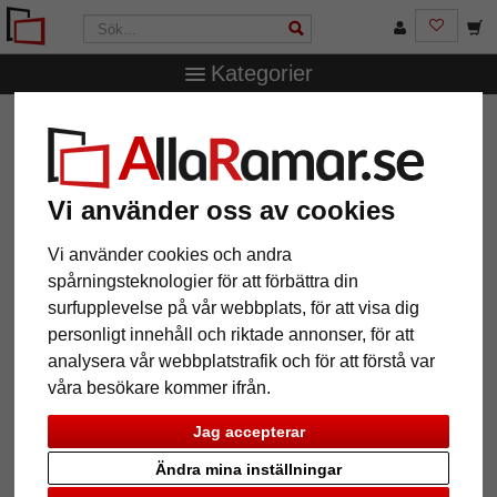
Kategorier
AllaRamar.se
Övriga produkter
Spegelramar
Väggspegel Precioso måttbeställd
Väggspegel Precioso måttbeställd
Vi använder oss av cookies
Vi använder cookies och andra
spårningsteknologier för att förbättra din
surfupplevelse på vår webbplats, för att visa dig
personligt innehåll och riktade annonser, för att
analysera vår webbplatstrafik och för att förstå var
våra besökare kommer ifrån.
Jag accepterar
Tillbaka
Näst
Ändra mina inställningar