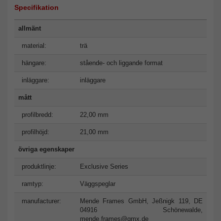
Specifikation
allmänt
material:
trä
hängare:
stående- och liggande format
inläggare:
inläggare
mått
profilbredd:
22,00 mm
profilhöjd:
21,00 mm
övriga egenskaper
produktlinje:
Exclusive Series
ramtyp:
Väggspeglar
manufacturer:
Mende Frames GmbH, Jeßnigk 119, DE
04916 Schönewalde,
mende.frames@gmx.de