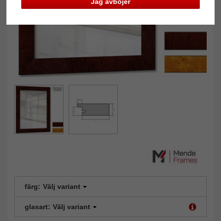
Jag avböjer
färg:
Välj variant
glasart:
Välj variant