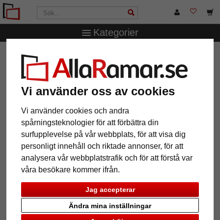
Kategorier
AllaRamar.se
Övriga produkter
Spegelramar
Väggspegel Tonka måttbeställd
Väggspegel Tonka måttbeställd
Vi använder oss av cookies
Vi använder cookies och andra
spårningsteknologier för att förbättra din
surfupplevelse på vår webbplats, för att visa dig
personligt innehåll och riktade annonser, för att
analysera vår webbplatstrafik och för att förstå var
våra besökare kommer ifrån.
Jag accepterar
Tillbaka
Näst
Ändra mina inställningar