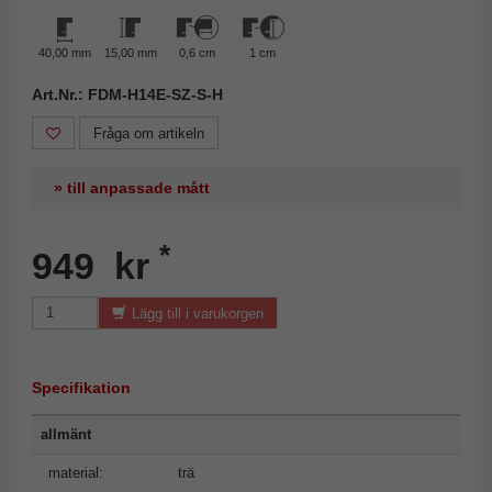
40,00 mm
15,00 mm
0,6 cm
1 cm
Art.Nr.: FDM-H14E-SZ-S-H
Fråga om artikeln
» till anpassade mått
*
949 kr
Lägg till i varukorgen
Specifikation
allmänt
material:
trä