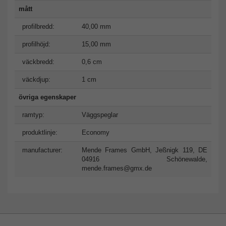
mått
profilbredd:
40,00 mm
profilhöjd:
15,00 mm
väckbredd:
0,6 cm
väckdjup:
1 cm
övriga egenskaper
ramtyp:
Väggspeglar
produktlinje:
Economy
manufacturer:
Mende Frames GmbH, Jeßnigk 119, DE
04916 Schönewalde,
mende.frames@gmx.de