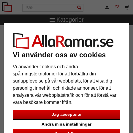
Kategorier
AllaRamar.se
Ramstorlek
Alla format
Väggspegel
Mandraka måttbeställd
Väggspegel Mandraka
Vi använder oss av cookies
måttbeställd
Vi använder cookies och andra
spårningsteknologier för att förbättra din
surfupplevelse på vår webbplats, för att visa dig
personligt innehåll och riktade annonser, för att
analysera vår webbplatstrafik och för att förstå var
våra besökare kommer ifrån.
Jag accepterar
Ändra mina inställningar
Tillbaka
Näst