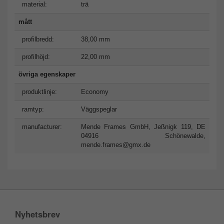
material:
trä
mått
profilbredd:
38,00 mm
profilhöjd:
22,00 mm
övriga egenskaper
produktlinje:
Economy
ramtyp:
Väggspeglar
manufacturer:
Mende Frames GmbH, Jeßnigk 119, DE
04916 Schönewalde,
mende.frames@gmx.de
Nyhetsbrev