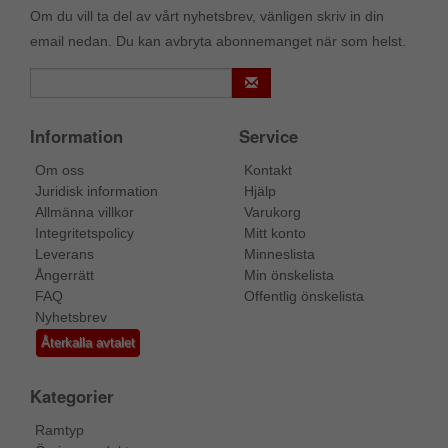
Om du vill ta del av vårt nyhetsbrev, vänligen skriv in din
email nedan. Du kan avbryta abonnemanget när som helst.
Information
Service
Om oss
Kontakt
Juridisk information
Hjälp
Allmänna villkor
Varukorg
Integritetspolicy
Mitt konto
Leverans
Minneslista
Ångerrätt
Min önskelista
FAQ
Offentlig önskelista
Nyhetsbrev
Återkalla avtalet
Kategorier
Ramtyp