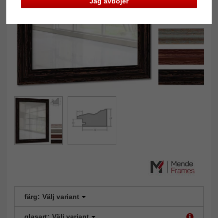
Jag avböjer
färg:
Välj variant
glasart:
Välj variant