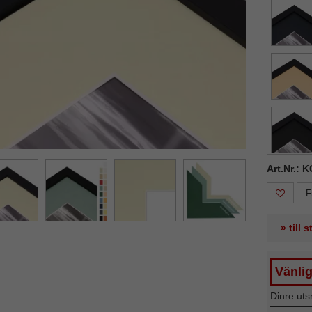
ka
Nästa
Art.Nr.: 
F
» till 
Vänlig
Dinre uts