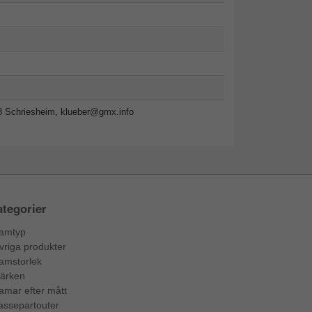
8 Schriesheim,
klueber@gmx.info
tegorier
amtyp
vriga produkter
amstorlek
ärken
amar efter mått
assepartouter