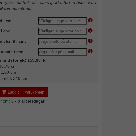
 yttre måttet på passapartouten måste vara
till ramens storlek.
d i cm:
 i cm:
n utsnitt i cm:
utsnitt i cm:
s bildstorlek: 153.00 kr
dd:70 cm
d:100 cm
storlek:340 cm
Lägg till i varukorgen
 inom:
6 - 8 arbetsdagar