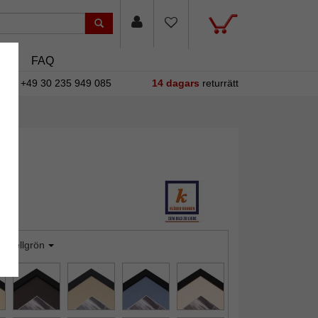
sin
FAQ
+49 30 235 949 085
14 dagars
returrätt
astellgrön