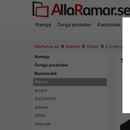
Ramtyp
Övriga produkter
Ramstorlek
M
AllaRamar.se
Märken
Klüber
1,3 mm passe
Ramtyp
1,
Övriga produkter
Ramstorlek
Pic
Märken
accent
ArtCANVAS
artvera
DEHA
Deknudt