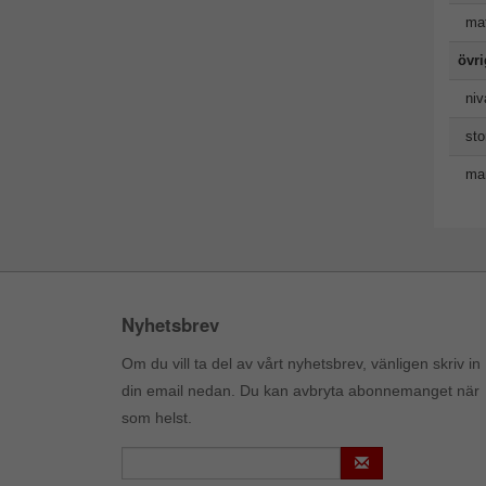
mat
övr
niv
sto
man
Nyhetsbrev
Om du vill ta del av vårt nyhetsbrev, vänligen skriv in
din email nedan. Du kan avbryta abonnemanget när
som helst.