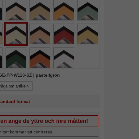
KGE-PP-W113-SZ | pastellgrön
råga om artikeln
standard format
en ange de yttre och inre måtten!
nittet kommer att centreras.