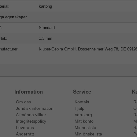
erial:
kartong
iga egenskaper
å:
Standard
rlek:
1,3 mm
ufacturer:
Klüber-Gebira GmbH, Dossenheimer Weg 78, DE 6919
Information
Service
Ka
Om oss
Kontakt
R
Juridisk information
Hjälp
Ö
Allmänna villkor
Varukorg
R
Integritetspolicy
Mitt konto
M
Leverans
Minneslista
R
Ångerrätt
Min önskelista
P