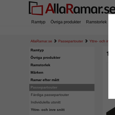
Ramtyp
Övriga produkter
Ramstorlek
M
AllaRamar.se
Passepartouter
Yttre- och inre s
Ramtyp
1,3
Övriga produkter
Ramstorlek
Pic
Märken
Ramar efter mått
Passepartouter
Färdiga passepartouter
Individulella utsnitt
Yttre- och inre snitt