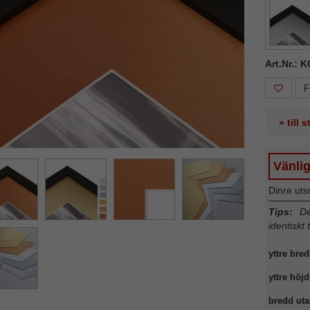
ka
Nästa
Art.Nr.: 
F
» till 
Vänlig
Dinre uts
Tips:
Det
identiskt 
yttre bred
yttre höjd
bredd uta