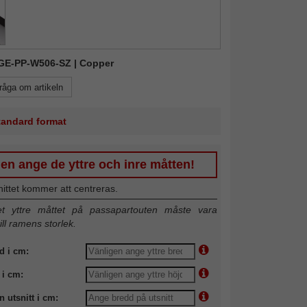
KGE-PP-W506-SZ | Copper
råga om artikeln
standard format
en ange de yttre och inre måtten!
nittet kommer att centreras.
 yttre måttet på passapartouten måste vara
till ramens storlek.
d i cm:
 i cm:
n utsnitt i cm: