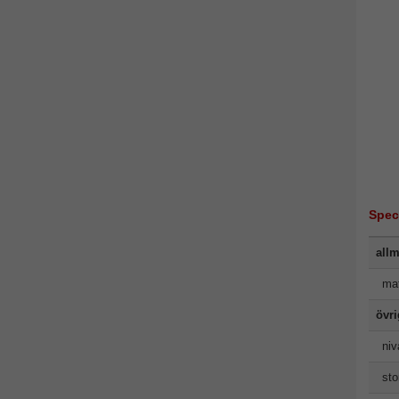
Spec
allm
mat
övr
niv
sto