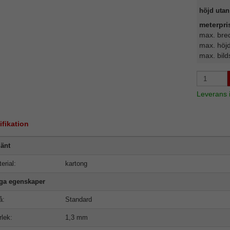
höjd utan 
meterpri
max. bre
max. höj
max. bild
Leverans
ifikation
änt
erial:
kartong
iga egenskaper
å:
Standard
rlek:
1,3 mm