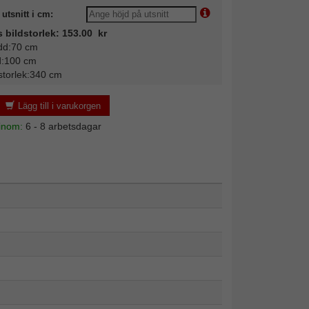
utsnitt i cm:
s bildstorlek: 153.00 kr
dd:70 cm
d:100 cm
storlek:340 cm
Lägg till i varukorgen
 inom:
6 - 8 arbetsdagar