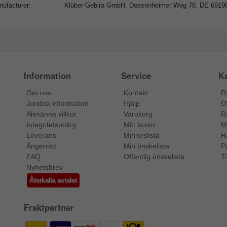
ufacturer:
Klüber-Gebira GmbH, Dossenheimer Weg 78, DE 6919
Information
Service
Ka
Om oss
Kontakt
R
Juridisk information
Hjälp
Ö
Allmänna villkor
Varukorg
R
Integritetspolicy
Mitt konto
M
Leverans
Minneslista
R
Ångerrätt
Min önskelista
P
FAQ
Offentlig önskelista
Ti
Nyhetsbrev
Återkalla avtalet
Fraktpartner