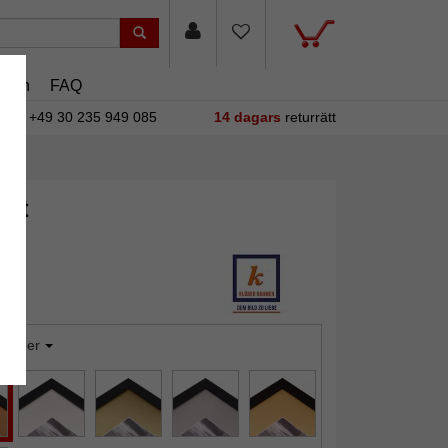
asin
FAQ
+49 30 235 949 085
14 dagars
returrätt
ått
Copper