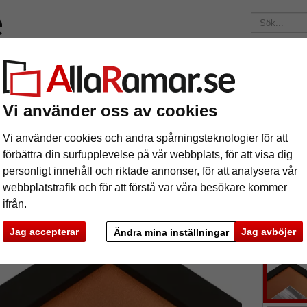
ärken
Ramar efter mått
Passepartouter
Tillbehör
Mag
195 kr
i leveranskostnad.
Oavsett hur mycket du beställer.
Vi använder oss av cookies
nitt
1,3 mm passepartout i metallfärger efter mått
 mm passepartout i metallfärger efter m
Vi använder cookies och andra spårningsteknologier för att
förbättra din surfupplevelse på vår webbplats, för att visa dig
personligt innehåll och riktade annonser, för att analysera vår
tures
Preview
webbplatstrafik och för att förstå var våra besökare kommer
ifrån.
Jag accepterar
Jag avböjer
Ändra mina inställningar
färg: