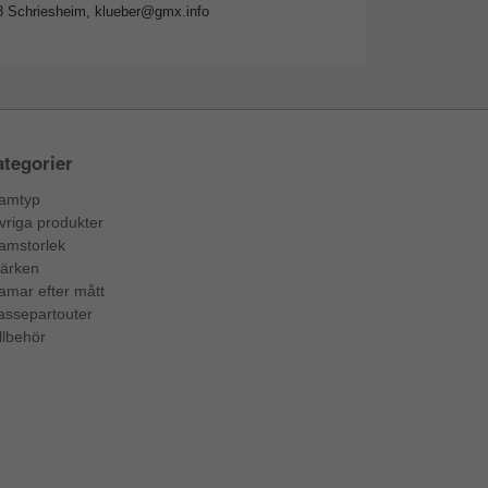
8 Schriesheim,
klueber@gmx.info
tegorier
amtyp
vriga produkter
amstorlek
ärken
amar efter mått
assepartouter
llbehör