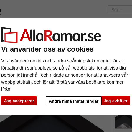
ärken
Ramar efter mått
Passepartouter
Tillbehör
Maga
195 kr
i leveranskostnad.
Oavsett hur mycket du beställer.
turpapper-passepartout efter mått
Vi använder oss av cookies
3 mm strukturpapper-passepartout efter
Vi använder cookies och andra spårningsteknologier för att
förbättra din surfupplevelse på vår webbplats, för att visa dig
personligt innehåll och riktade annonser, för att analysera vår
tures
Preview
webbplatstrafik och för att förstå var våra besökare kommer
ifrån.
Jag accepterar
Jag avböjer
Ändra mina inställningar
färg:
m