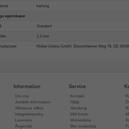
erial:
kartong
iga egenskaper
å:
Standard
rlek:
1,3 mm
ufacturer:
Klüber-Gebira GmbH, Dossenheimer Weg 78, DE 6919
Information
Service
Ka
Om oss
Kontakt
R
Juridisk information
Hjälp
Ö
Allmänna villkor
Varukorg
R
Integritetspolicy
Mitt konto
M
Leverans
Minneslista
R
Ångerrätt
Min önskelista
P