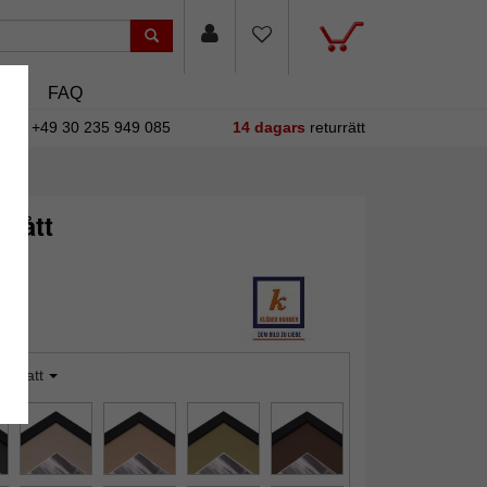
sin
FAQ
+49 30 235 949 085
14 dagars
returrätt
 mått
idnatt