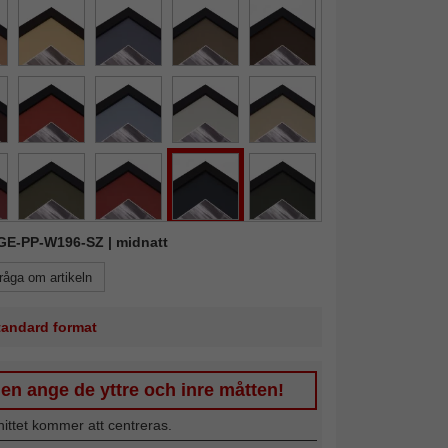
KGE-PP-W196-SZ | midnatt
råga om artikeln
standard format
en ange de yttre och inre måtten!
nittet kommer att centreras.