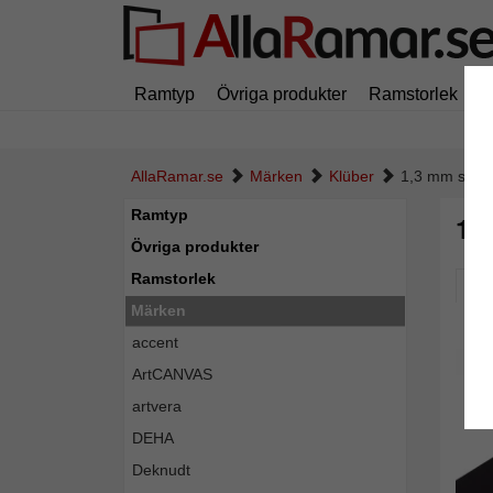
Ramtyp
Övriga produkter
Ramstorlek
M
AllaRamar.se
Märken
Klüber
1,3 mm struk
Ramtyp
1,
Övriga produkter
Ramstorlek
Pic
Märken
accent
ArtCANVAS
artvera
DEHA
Deknudt