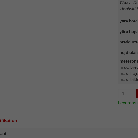
Tips:
Det
identiskt 
yttre bred
yttre höjd
bredd uta
höjd utan 
meterpri
max. bre
max. höj
max. bild
Leverans
ifikation
änt