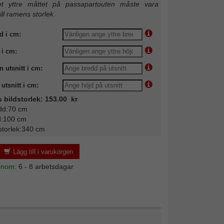
 yttre måttet på passapartouten måste vara
till ramens storlek.
d i cm:
 i cm:
n utsnitt i cm:
utsnitt i cm:
s bildstorlek: 153.00 kr
dd:70 cm
d:100 cm
storlek:340 cm
Lägg till i varukorgen
 inom:
6 - 8 arbetsdagar