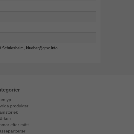
8 Schriesheim,
klueber@gmx.info
tegorier
amtyp
vriga produkter
amstorlek
ärken
amar efter mått
assepartouter