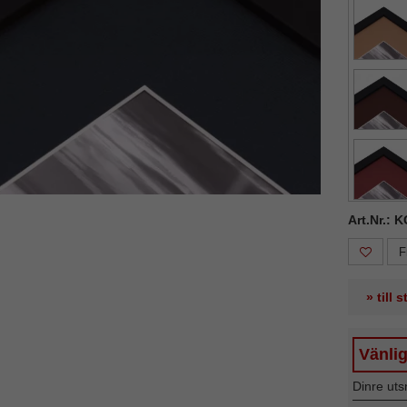
ka
Nästa
Art.Nr.: 
F
» till 
Vänlig
Dinre uts