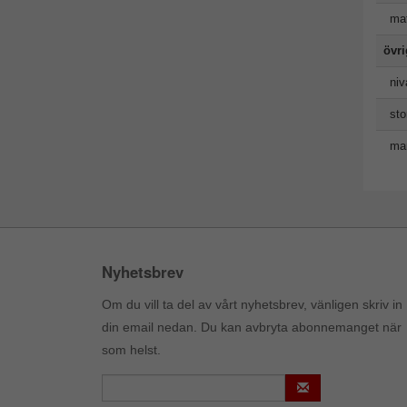
mat
övr
niv
sto
man
Nyhetsbrev
Om du vill ta del av vårt nyhetsbrev, vänligen skriv in
din email nedan. Du kan avbryta abonnemanget när
som helst.